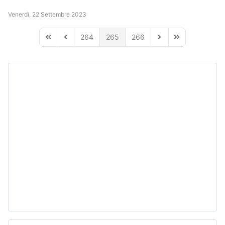
Venerdì, 22 Settembre 2023
264
265
266
First Page
Previous Page
Next Page
Last Page