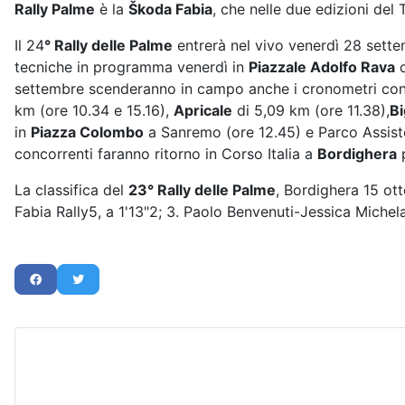
Rally Palme
è la
Škoda Fabia
, che nelle due edizioni del
Il 24
° Rally delle Palme
entrerà nel vivo venerdì 28 sette
tecniche in programma venerdì in
Piazzale Adolfo Rava
d
settembre scenderanno in campo anche i cronometri con
km (ore 10.34 e 15.16),
Apricale
di 5,09 km (ore 11.38),
B
in
Piazza Colombo
a Sanremo (ore 12.45) e Parco Assist
concorrenti faranno ritorno in Corso Italia a
Bordighera
p
La classifica del
23° Rally delle Palme
, Bordighera 15 ott
Fabia Rally5, a 1'13"2; 3. Paolo Benvenuti-Jessica Michel