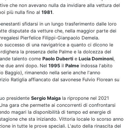
ive che non avevano nulla da invidiare alla vettura del
oi più nulla fino al
1981
.
nestanti sfidarsi in un lungo trasferimento dalle loro
tte disputate da vetture che, nella maggior parte dei
regalesi Pierfelice Filippi-Gianpaolo Demela.
o successo di una navigatrice a quanto ci dicono le
ordighera la presenza delle Palme e la dolcezza del
grande talento come
Paolo Duberti
e
Lucia Dominoni
,
che due anni dopo. Nel
1995
il
Palme
indossa l'abito
io Baggio), rimanendo nella serie anche l'anno
rizio Ratiglia affiancato dal savonese Fulvio Florean su
suo presidente
Sergio Maiga
la ripropone nel 2021
 Una gara che permette ai concorrenti di confrontarsi
endo magari la disponibilità di tempo ed energie di
 stagione che sta iniziando. Vittoria locale lo scorso anno
one in tutte le prove speciali. L'auto della rinascita del