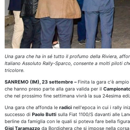
Una gara che ha in sé tutto il profumo della Riviera, affo
Italiano Assoluto Rally-Sparco, consente a molti piloti 
tricolore.
SANREMO (IM), 23 settembre –
Finita la gara c'è ampio
che hanno preso parte alla gara valida per il
Campionato 
che nel prossimo fine settimana vivrà la sua 24esima edi
Una gara che affonda le
radici
nell'epoca in cui i rally in
successo di
Paolo Butti
sulla Fiat 1100/S davanti alle Lan
berline da famiglia con le quali si poteva fare bella figu
Gigi Taramazzo
da Bordighera che si impose nella corsa 