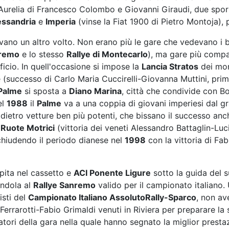
 Aurelia di Francesco Colombo e Giovanni Giraudi, due sport
essandria
e
Imperia
(vinse la Fiat 1900 di Pietro Montoja), p
ano un altro volto. Non erano più le gare che vedevano i be
nremo
e lo stesso
Rallye di Montecarlo
), ma gare più compa
ficio. In quell'occasione si impose la
Lancia Stratos
dei mon
 (successo di Carlo Maria Cuccirelli-Giovanna Muttini, prim
Palme
si sposta a
Diano Marina
, città che condivide con B
el
1988
il
Palme
va a una coppia di giovani imperiesi dal 
 dietro vetture ben più potenti, che bissano il successo an
 Ruote Motrici
(vittoria dei veneti Alessandro Battaglin-Luc
 chiudendo il periodo dianese nel
1998
con la vittoria di Fab
opita nel cassetto e
ACI Ponente Ligure
sotto la guida del 
andola al
Rallye Sanremo
valido per il campionato italiano.
isti del
Campionato Italiano AssolutoRally-Sparco
, non av
 Ferrarotti-Fabio Grimaldi venuti in Riviera per preparare la
tori della gara nella quale hanno segnato la miglior prestazi