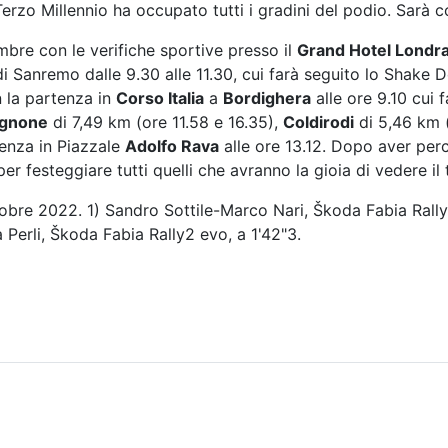
 Terzo Millennio ha occupato tutti i gradini del podio. Sarà
mbre con le verifiche sportive presso il
Grand Hotel Londr
i Sanremo dalle 9.30 alle 11.30, cui farà seguito lo Shake
 la partenza in
Corso Italia
a
Bordighera
alle ore 9.10 cui 
ignone
di 7,49 km (ore 11.58 e 16.35),
Coldirodi
di 5,46 km (
enza in Piazzale
Adolfo Rava
alle ore 13.12. Dopo aver perc
er festeggiare tutti quelli che avranno la gioia di vedere il
obre 2022. 1) Sandro Sottile-Marco Nari, Škoda Fabia Rally5
a Perli, Škoda Fabia Rally2 evo, a 1'42"3.