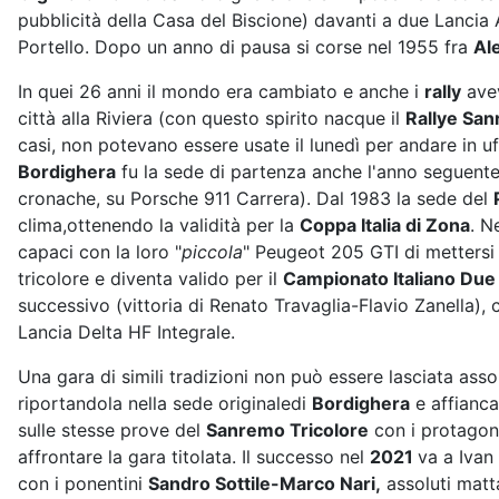
pubblicità della Casa del Biscione) davanti a due Lancia
Portello. Dopo un anno di pausa si corse nel 1955 fra
Al
In quei 26 anni il mondo era cambiato e anche i
rally
avev
città alla Riviera (con questo spirito nacque il
Rallye Sa
casi, non potevano essere usate il lunedì per andare in uf
Bordighera
fu la sede di partenza anche l'anno seguente
cronache, su Porsche 911 Carrera). Dal 1983 la sede del
clima,ottenendo la validità per la
Coppa Italia di Zona
. N
capaci con la loro "
piccola
" Peugeot 205 GTI di mettersi
tricolore e diventa valido per il
Campionato Italiano Due
successivo (vittoria di Renato Travaglia-Flavio Zanella),
Lancia Delta HF Integrale.
Una gara di simili tradizioni non può essere lasciata ass
riportandola nella sede originaledi
Bordighera
e affianc
sulle stesse prove del
Sanremo Tricolore
con i protagon
affrontare la gara titolata. Il successo nel
2021
va a Ivan
con i ponentini
Sandro Sottile-Marco Nari,
assoluti matta