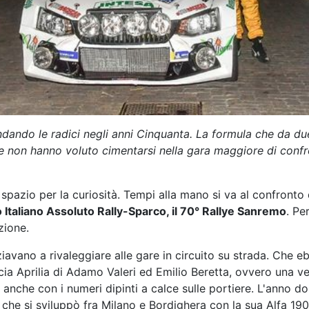
ndando le radici negli anni Cinquanta. La formula che da due
che non hanno voluto cimentarsi nella gara maggiore di conf
 spazio per la curiosità. Tempi alla mano si va al confronto
Italiano Assoluto Rally-Sparco, il 70° Rallye Sanremo
. Pe
zione.
iziavano a rivaleggiare alle gare in circuito su strada. Che e
cia Aprilia di Adamo Valeri ed Emilio Beretta, ovvero una vet
ra anche con i numeri dipinti a calce sulle portiere. L'anno
che si sviluppò fra Milano e Bordighera con la sua Alfa 190