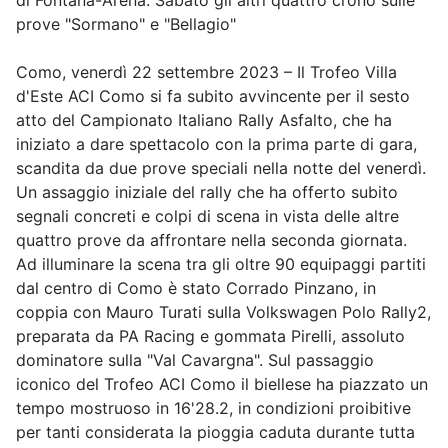
di Fontana-Arena. Sabato gli altri quattro crono sulle
prove "Sormano" e "Bellagio"
Como, venerdì 22 settembre 2023 – Il Trofeo Villa
d'Este ACI Como si fa subito avvincente per il sesto
atto del Campionato Italiano Rally Asfalto, che ha
iniziato a dare spettacolo con la prima parte di gara,
scandita da due prove speciali nella notte del venerdì.
Un assaggio iniziale del rally che ha offerto subito
segnali concreti e colpi di scena in vista delle altre
quattro prove da affrontare nella seconda giornata.
Ad illuminare la scena tra gli oltre 90 equipaggi partiti
dal centro di Como è stato Corrado Pinzano, in
coppia con Mauro Turati sulla Volkswagen Polo Rally2,
preparata da PA Racing e gommata Pirelli, assoluto
dominatore sulla "Val Cavargna". Sul passaggio
iconico del Trofeo ACI Como il biellese ha piazzato un
tempo mostruoso in 16'28.2, in condizioni proibitive
per tanti considerata la pioggia caduta durante tutta