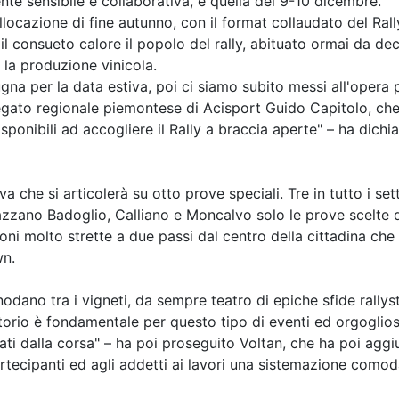
e sensibile e collaborativa, è quella del 9-10 dicembre.
llocazione di fine autunno, con il format collaudato del Ra
 il consueto calore il popolo del rally, abituato ormai da 
r la produzione vinicola.
na per la data estiva, poi ci siamo subito messi all'opera 
egato regionale piemontese di Acisport Guido Capitolo, che 
sponibili ad accogliere il Rally a braccia aperte" – ha dich
a che si articolerà su otto prove speciali. Tre in tutto i set
razzano Badoglio, Calliano e Moncalvo solo le prove scelte
sioni molto strette a due passi dal centro della cittadina ch
wn.
i snodano tra i vigneti, da sempre teatro di epiche sfide rall
ritorio è fondamentale per questo tipo di eventi ed orgogl
ti dalla corsa" – ha poi proseguito Voltan, che ha poi aggiun
partecipanti ed agli addetti ai lavori una sistemazione como