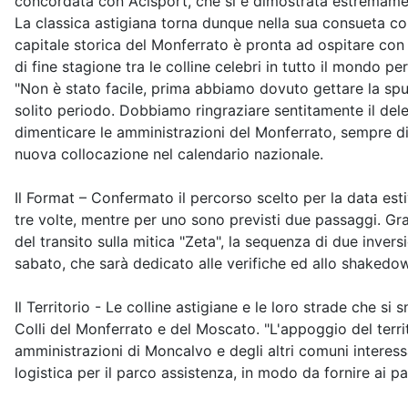
concordata con Acisport, che si è dimostrata estremament
La classica astigiana torna dunque nella sua consueta co
capitale storica del Monferrato è pronta ad ospitare con
di fine stagione tra le colline celebri in tutto il mondo pe
"Non è stato facile, prima abbiamo dovuto gettare la spug
solito periodo. Dobbiamo ringraziare sentitamente il del
dimenticare le amministrazioni del Monferrato, sempre di
nuova collocazione nel calendario nazionale.
Il Format – Confermato il percorso scelto per la data estiv
tre volte, mentre per uno sono previsti due passaggi. G
del transito sulla mitica "Zeta", la sequenza di due inver
sabato, che sarà dedicato alle verifiche ed allo shakedo
Il Territorio - Le colline astigiane e le loro strade che s
Colli del Monferrato e del Moscato. "L'appoggio del ter
amministrazioni di Moncalvo e degli altri comuni interessa
logistica per il parco assistenza, in modo da fornire ai 