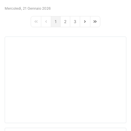
Mercoledì, 21 Gennaio 2026
1
2
3
First Page
Previous Page
Next Page
Last Page