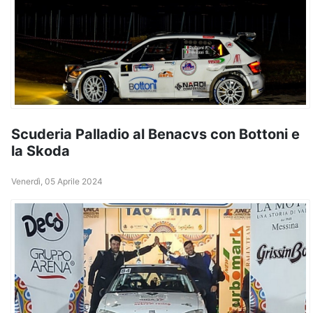
Scuderia Palladio al Benacvs con Bottoni e
la Skoda
Venerdì, 05 Aprile 2024