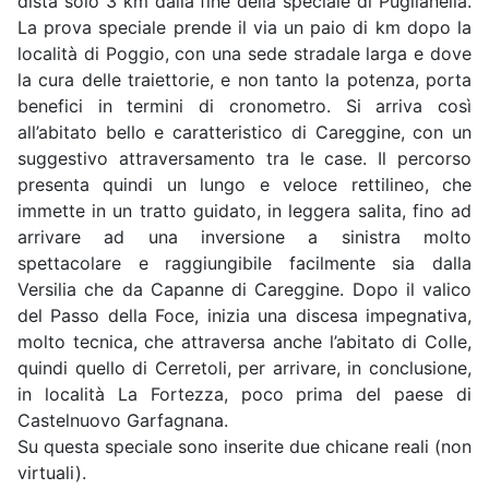
dista solo 3 km dalla fine della speciale di Puglianella.
La prova speciale prende il via un paio di km dopo la
località di Poggio, con una sede stradale larga e dove
la cura delle traiettorie, e non tanto la potenza, porta
benefici in termini di cronometro. Si arriva così
all’abitato bello e caratteristico di Careggine, con un
suggestivo attraversamento tra le case. Il percorso
presenta quindi un lungo e veloce rettilineo, che
immette in un tratto guidato, in leggera salita, fino ad
arrivare ad una inversione a sinistra molto
spettacolare e raggiungibile facilmente sia dalla
Versilia che da Capanne di Careggine. Dopo il valico
del Passo della Foce, inizia una discesa impegnativa,
molto tecnica, che attraversa anche l’abitato di Colle,
quindi quello di Cerretoli, per arrivare, in conclusione,
in località La Fortezza, poco prima del paese di
Castelnuovo Garfagnana.
Su questa speciale sono inserite due chicane reali (non
virtuali).