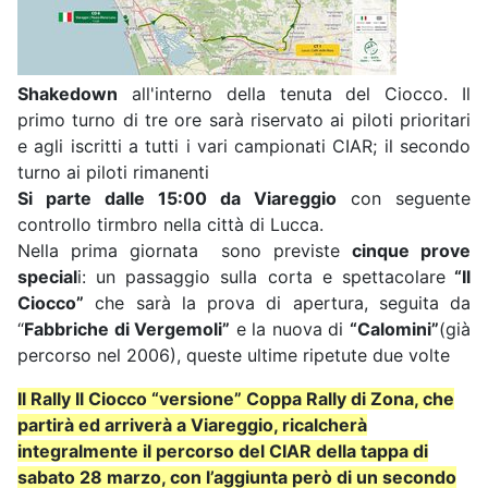
Shakedown
all'interno della tenuta del Ciocco. Il
primo turno di tre ore sarà riservato ai piloti prioritari
e agli iscritti a tutti i vari campionati CIAR; il secondo
turno ai piloti rimanenti
Si parte dalle 15:00 da Viareggio
con seguente
controllo tirmbro nella città di Lucca.
Nella prima giornata sono previste
cinque prove
special
i: un passaggio sulla corta e spettacolare
“Il
Ciocco”
che sarà la prova di apertura, seguita da
“
Fabbriche di Vergemoli”
e la nuova di
“Calomini”
(già
percorso nel 2006), queste ultime ripetute due volte
Il Rally Il Ciocco “versione” Coppa Rally di Zona, che
partirà ed arriverà a Viareggio, ricalcherà
integralmente il percorso del CIAR della tappa di
sabato 28 marzo, con l’aggiunta però di un secondo