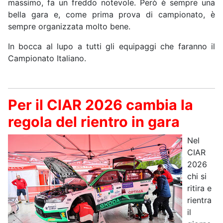
massimo, fa un freddo notevole. Però è sempre una
bella gara e, come prima prova di campionato, è
sempre organizzata molto bene.
In bocca al lupo a tutti gli equipaggi che faranno il
Campionato Italiano.
Per il CIAR 2026 cambia la
regola del rientro in gara
Nel
CIAR
2026
chi si
ritira e
rientra
il