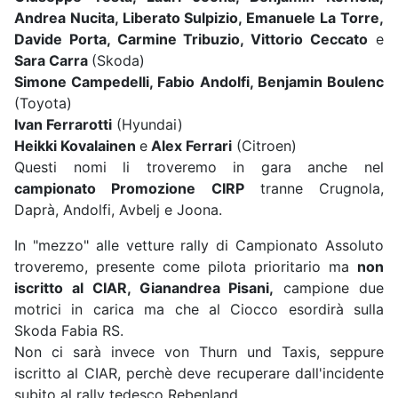
Andrea Nucita, Liberato Sulpizio, Emanuele La Torre,
Davide Porta, Carmine Tribuzio, Vittorio Ceccato
e
Sara Carra
(Skoda)
Simone Campedelli, Fabio Andolfi, Benjamin Boulenc
(Toyota)
Ivan Ferrarotti
(Hyundai)
Heikki Kovalainen
e
Alex Ferrari
(Citroen)
Questi nomi li troveremo in gara anche nel
campionato Promozione CIRP
tranne Crugnola,
Daprà, Andolfi, Avbelj e Joona.
In "mezzo" alle vetture rally di Campionato Assoluto
troveremo, presente come pilota prioritario ma
non
iscritto al CIAR, Gianandrea Pisani,
campione due
motrici in carica ma che al Ciocco esordirà sulla
Skoda Fabia RS.
Non ci sarà invece von Thurn und Taxis, seppure
iscritto al CIAR, perchè deve recuperare dall'incidente
subito al rally tedesco Rebenland.