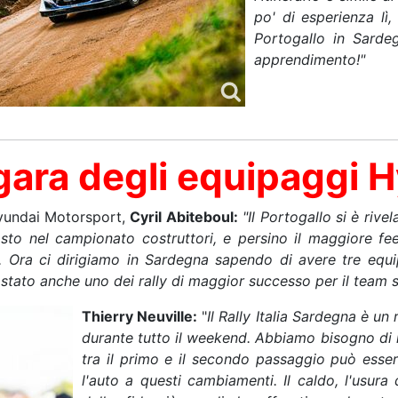
po' di esperienza lì
Portogallo in Sarde
apprendimento!"
-gara degli equipaggi 
Hyundai Motorsport,
Cyril Abiteboul:
"Il Portogallo si è rive
sto nel campionato costruttori, e persino il maggiore feel
to. Ora ci dirigiamo in Sardegna sapendo di avere tre equi
È stato anche uno dei rally di maggior successo per il team
Thierry Neuville:
"
Il Rally Italia Sardegna è u
durante tutto il weekend. Abbiamo bisogno di n
tra il primo e il secondo passaggio può esse
l'auto a questi cambiamenti. Il caldo, l'usur