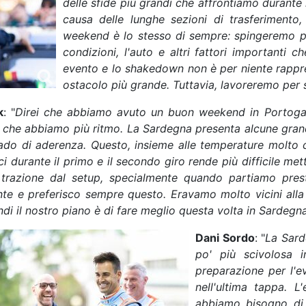
delle sfide più grandi che affrontiamo durante
causa delle lunghe sezioni di trasferimento,
weekend è lo stesso di sempre: spingeremo per 
condizioni, l'auto e altri fattori importanti 
evento e lo shakedown non è per niente rappres
ostacolo più grande. Tuttavia, lavoreremo per su
k
: "
Direi che abbiamo avuto un buon weekend in Portogall
a che abbiamo più ritmo. La Sardegna presenta alcune grandi
ado di aderenza. Questo, insieme alle temperature molto cal
i durante il primo e il secondo giro rende più difficile m
 trazione dal setup, specialmente quando partiamo prest
nte e preferisco sempre questo. Eravamo molto vicini alla 
indi il nostro piano è di fare meglio questa volta in Sardegn
Dani Sordo
: "
La Sard
po' più scivolosa 
preparazione per l'e
nell'ultima tappa. 
abbiamo bisogno di 