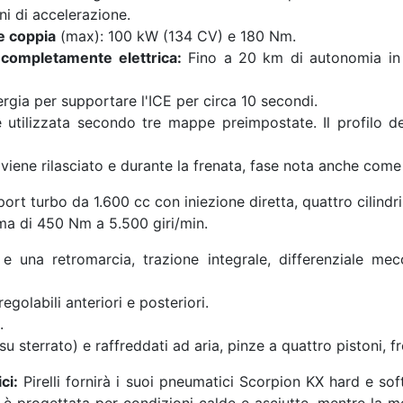
ni di accelerazione.
e coppia
(max): 100 kW (134 CV) e 180 Nm.
 completamente elettrica:
Fino a 20 km di autonomia in m
nergia per supportare l'ICE per circa 10 secondi.
tilizzata secondo tre mappe preimpostate. Il profilo dell
viene rilasciato e durante la frenata, fase nota anche come
t turbo da 1.600 cc con iniezione diretta, quattro cilindri 
a di 450 Nm a 5.500 giri/min.
na retromarcia, trazione integrale, differenziale mecc
olabili anteriori e posteriori.
.
 sterrato) e raffreddati ad aria, pinze a quattro pistoni, f
ci:
Pirelli fornirà i suoi pneumatici Scorpion KX hard e sof