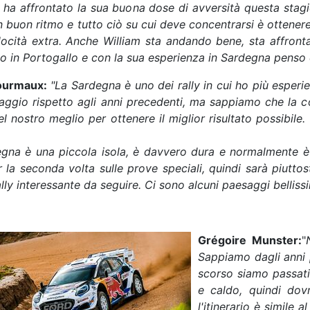
 ha affrontato la sua buona dose di avversità questa stag
n buon ritmo e tutto ciò su cui deve concentrarsi è ottener
locità extra. Anche William sta andando bene, sta affro
o in Portogallo e con la sua esperienza in Sardegna penso
ourmaux:
"La Sardegna è uno dei rally in cui ho più esper
aggio rispetto agli anni precedenti, ma sappiamo che la c
l nostro meglio per ottenere il miglior risultato possibil
egna è una piccola isola, è davvero dura e normalmente 
 la seconda volta sulle prove speciali, quindi sarà piuttost
ally interessante da seguire. Ci sono alcuni paesaggi belliss
Grégoire Munster:
"
Sappiamo dagli anni 
scorso siamo passati
e caldo, quindi dov
l'itinerario è simile