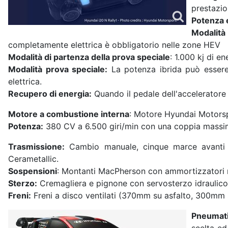
prestazio
Potenza 
Modalità
completamente elettrica è obbligatorio nelle zone HEV
Modalità di partenza della prova speciale
: 1.000 kj di e
Modalità prova speciale:
La potenza ibrida può essere u
elettrica.
Recupero di energia:
Quando il pedale dell'acceleratore 
Motore a combustione interna
: Motore Hyundai Motorspor
Potenza:
380 CV a 6.500 giri/min con una coppia massim
Trasmissione:
Cambio manuale, cinque marce avanti e u
Cerametallic.
Sospensioni
: Montanti MacPherson con ammortizzatori reg
Sterzo:
Cremagliera e pignone con servosterzo idraulico
Freni:
Freni a disco ventilati (370mm su asfalto, 300mm su
Pneumati