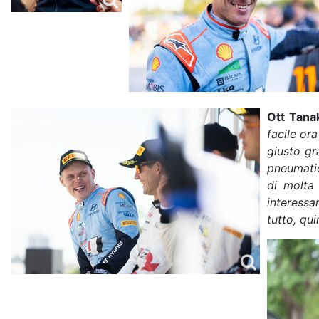
Ott Tana
facile or
giusto gr
pneumatic
di molta
interessa
tutto, qu