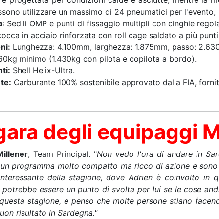
 è progettata per condizioni calde e asciutte, mentre la 
ssono utilizzare un massimo di 24 pneumatici per l'evento, 
a
: Sedili OMP e punti di fissaggio multipli con cinghie regola
cocca in acciaio rinforzata con roll cage saldato a più punt
ni:
Lunghezza: 4.100mm, larghezza: 1.875mm, passo: 2.6
260kg minimo (1.430kg con pilota e copilota a bordo).
ti:
Shell Helix-Ultra.
te:
Carburante 100% sostenibile approvato dalla FIA, fornit
-gara degli equipaggi 
Millener
, Team Principal. "
Non vedo l'ora di andare in Sa
un programma molto compatto ma ricco di azione e sono e
nteressante della stagione, dove Adrien è coinvolto in q
potrebbe essere un punto di svolta per lui se le cose and
 questa stagione, e penso che molte persone stiano facendo
buon risultato in Sardegna."