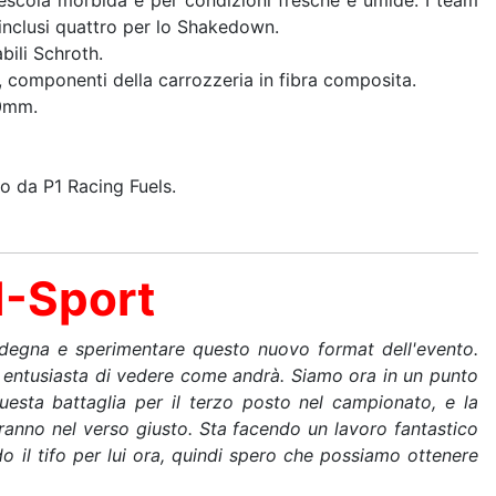
mescola morbida è per condizioni fresche e umide. I team
inclusi quattro per lo Shakedown.
bili Schroth.
i, componenti della carrozzeria in fibra composita.
30mm.
o da P1 Racing Fuels.
M-Sport
rdegna e sperimentare questo nuovo format dell'evento.
ntusiasta di vedere come andrà. Siamo ora in un punto
uesta battaglia per il terzo posto nel campionato, e la
ranno nel verso giusto. Sta facendo un lavoro fantastico
 il tifo per lui ora, quindi spero che possiamo ottenere