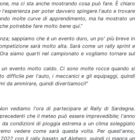
ione, ma ci sta anche mostrando cosa può fare. È chiaro
e l'esperienza per poter davvero spingere l'auto e trovare
ntando molte curve di apprendimento, ma ha mostrato un
 che potrebbe fare molto bene qui
."
ienza; sappiamo che è un evento duro, un po' più breve in
ompetizione sarà molto alta. Sarà come un rally sprint e
e. Ora siamo quarti nel campionato e vogliamo tornare sul
è un evento molto caldo. Ci sono molte rocce quando si
o difficile per l'auto, i meccanici e gli equipaggi, quindi
imi da ammirare, quindi divertiamoci!"
Non vediamo l'ora di partecipare al Rally di Sardegna.
precedenti che il meteo può essere imprevedibile; l'anno
 da condizioni di pioggia estrema a un clima soleggiato
remo vedere come sarà questa volta. Per quest'anno,
 al 2022 con il rally basato ad Alghero, quindi ci manca un