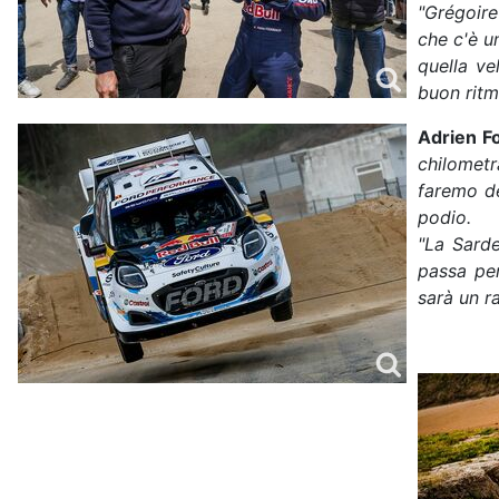
"Grégoire
che c'è u
quella ve
buon ritm
Adrien F
chilometr
faremo de
podio.
"La Sard
passa per
sarà un r