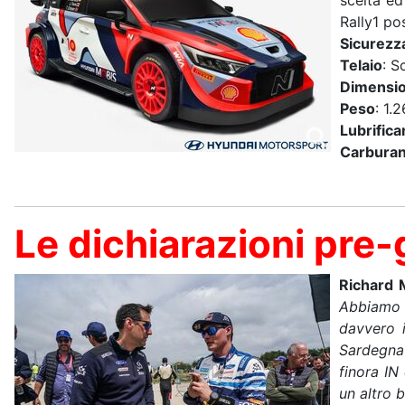
scelta ed
Rally1 po
Sicurezz
Telaio
: S
Dimensio
Peso
: 1.
Lubrifican
Carburan
Le dichiarazioni pre
Richard 
Abbiamo 
davvero i
Sardegna 
finora IN
un altro 