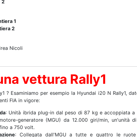
 2
tiera 1
iera 2
)
rea Nicoli
una vettura Rally1
lly1 ? Esaminiamo per esempio la Hyundai i20 N Rally1, dat
nti FIA in vigore:
ida
: Unità ibrida plug-in dal peso di 87 kg e accoppiata a 
 motore-generatore (MGU) da 12.000 giri/min, un'unità di
fino a 750 volt.
azione
: Collegata dall'MGU a tutte e quattro le ruote 