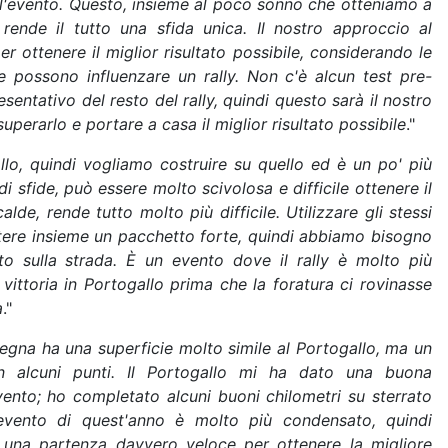
 l'evento. Questo, insieme al poco sonno che otteniamo a
 rende il tutto una sfida unica. Il nostro approccio al
ottenere il miglior risultato possibile, considerando le
che possono influenzare un rally. Non c'è alcun test pre-
entativo del resto del rally, quindi questo sarà il nostro
perarlo e portare a casa il miglior risultato possibile
."
o, quindi vogliamo costruire su quello ed è un po' più
 sfide, può essere molto scivolosa e difficile ottenere il
de, rende tutto molto più difficile. Utilizzare gli stessi
ettere insieme un pacchetto forte, quindi abbiamo bisogno
o sulla strada. È un evento dove il rally è molto più
vittoria in Portogallo prima che la foratura ci rovinasse
a
."
egna ha una superficie molto simile al Portogallo, ma un
in alcuni punti. Il Portogallo mi ha dato una buona
vento; ho completato alcuni buoni chilometri su sterrato
L'evento di quest'anno è molto più condensato, quindi
una partenza davvero veloce per ottenere la migliore