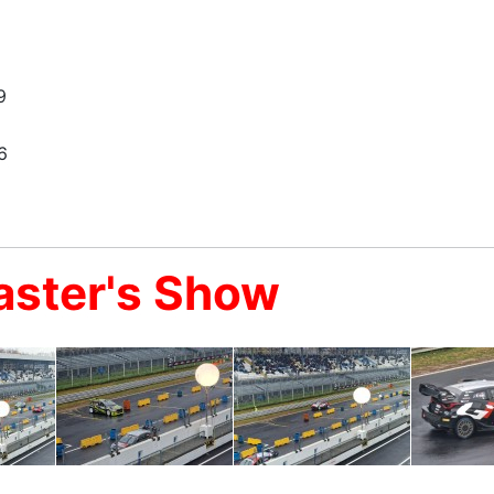
9
6
Master's Show