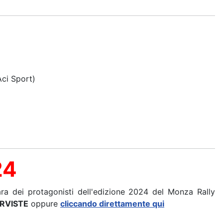
Aci Sport)
24
a dei protagonisti dell'edizione 2024 del Monza Rally
RVISTE
oppure
cliccando d
i
rettamente qui