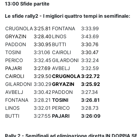
13:00 Sfide partite
Le sfide rally2 - I migliori quattro tempi in semifinale:
CRUGNOLA
3:25.81
FONTANA
3:33.99
GRYAZIN
3:28.40
LINOS
3:43.69
PADDON
3:30.95
BUTTI
3:30.76
TOSINI
3:31.06
CAIROLI
3:30.47
PERICO
3:32.45
GILARDONI
3:32.24
PAJARI
3:27.69
AVBELJ
3:32.59
CAIROLI
3:29.50
CRUGNOLA
3:22.72
GILARDONI
3:30.29
GRYAZIN
3:25.92
AVBELJ
3:30.42
PADDON
3:27.34
FONTANA
3:28.21
TOSINI
3:26.81
LINOS
3:32.01
PERICO
3:28.73
BUTTI
3:27:55
PAJARI
3:26:09
Rally 2 - Semifinali ad eliminazione diretta IN DOPPIA SFID