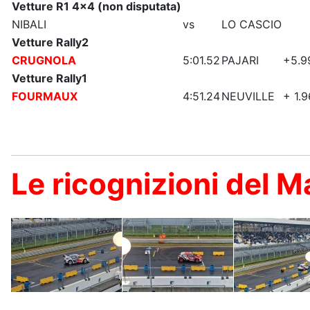
Vetture R1 4x4 (non disputata)
NIBALI
vs
LO CASCIO
Vetture Rally2
CRUGNOLA
5:01.52
PAJARI
+5.9
Vetture Rally1
FOURMAUX
4:51.24
NEUVILLE
+ 1.9
Le ricognizioni del 