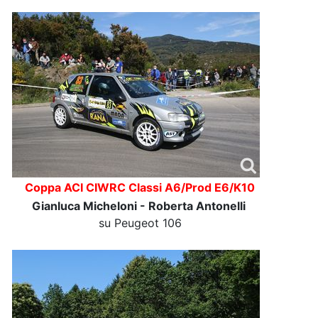
Coppa ACI CIWRC Classi A6/Prod E6/K10
Gianluca Micheloni - Roberta Antonelli
su Peugeot 106