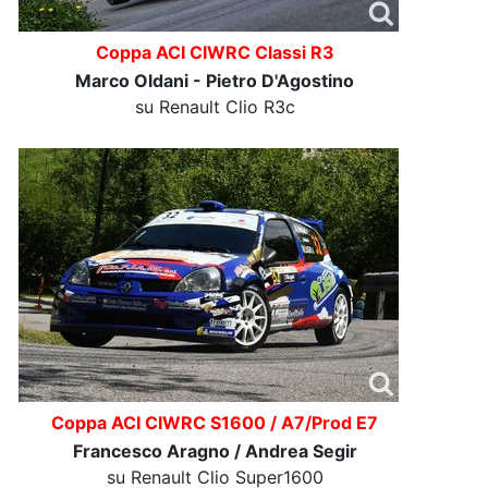
Coppa ACI CIWRC Classi R3
Marco Oldani - Pietro D'Agostino
su Renault Clio R3c
Coppa ACI CIWRC S1600 / A7/Prod E7
Francesco Aragno / Andrea Segir
su Renault Clio Super1600