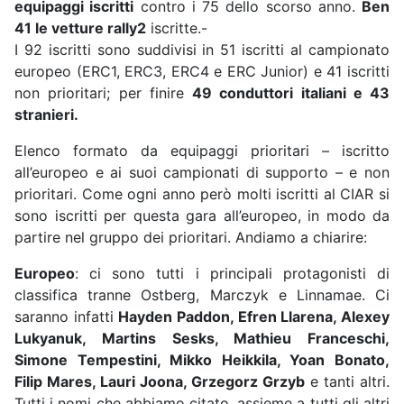
equipaggi iscritti
contro i 75 dello scorso anno.
Ben
41 le vetture rally2
iscritte.-
I 92 iscritti sono suddivisi in 51 iscritti al campionato
europeo (ERC1, ERC3, ERC4 e ERC Junior) e 41 iscritti
non prioritari; per finire
49 conduttori italiani e 43
stranieri.
Elenco formato da equipaggi prioritari – iscritto
all’europeo e ai suoi campionati di supporto – e non
prioritari. Come ogni anno però molti iscritti al CIAR si
sono iscritti per questa gara all’europeo, in modo da
partire nel gruppo dei prioritari. Andiamo a chiarire:
Europeo
: ci sono tutti i principali protagonisti di
classifica tranne Ostberg, Marczyk e Linnamae. Ci
saranno infatti
Hayden Paddon, Efren Llarena, Alexey
Lukyanuk, Martins Sesks, Mathieu Franceschi,
Simone Tempestini, Mikko Heikkila, Yoan Bonato,
Filip Mares, Lauri Joona, Grzegorz Grzyb
e tanti altri.
Tutti i nomi che abbiamo citato, assieme a tutti gli altri