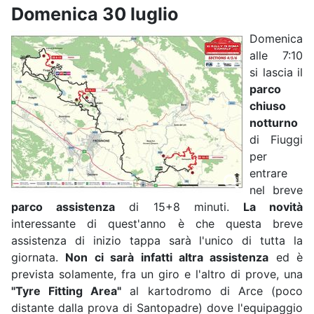
Domenica 30 luglio
Domenica
alle 7:10
si lascia il
parco
chiuso
notturno
di Fiuggi
per
entrare
nel breve
parco assistenza
di 15+8 minuti.
La novità
interessante di quest'anno è che questa breve
assistenza di inizio tappa sarà l'unico di tutta la
giornata.
Non ci sarà infatti altra assistenza
ed è
prevista solamente, fra un giro e l'altro di prove, una
"Tyre Fitting Area"
al kartodromo di Arce (poco
distante dalla prova di Santopadre) dove l'equipaggio