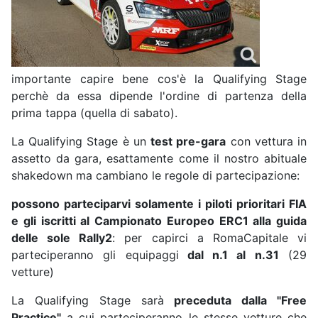
importante capire bene cos'è la Qualifying Stage
perchè da essa dipende l'ordine di partenza della
prima tappa (quella di sabato).
La Qualifying Stage è un
test pre-gara
con vettura in
assetto da gara, esattamente come il nostro abituale
shakedown ma cambiano le regole di partecipazione:
possono parteciparvi solamente i piloti prioritari FIA
e gli iscritti al Campionato Europeo ERC1 alla guida
delle sole Rally2
: per capirci a RomaCapitale vi
parteciperanno gli equipaggi
dal n.1 al n.31
(29
vetture)
La Qualifying Stage sarà
preceduta dalla "Free
Practice"
a cui parteciperanno le stesse vetture che