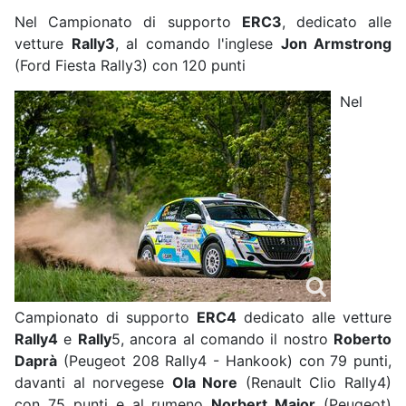
Nel Campionato di supporto
ERC3
, dedicato alle
vetture
Rally3
, al comando l'inglese
Jon Armstrong
(Ford Fiesta Rally3) con 120 punti
Nel
Campionato di supporto
ERC4
dedicato alle vetture
Rally4
e
Rally
5, ancora al comando il nostro
Roberto
Daprà
(Peugeot 208 Rally4 - Hankook) con 79 punti,
davanti al norvegese
Ola Nore
(Renault Clio Rally4)
con 75 punti e al rumeno
Norbert Maior
(Peugeot)