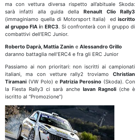
ma con vettura diversa rispetto all’abituale Skoda:
sarà infatti alla guida della
Renault Clio Rally3
(immaginiamo quella di Motorsport Italia) ed
iscritto
al gruppo FIA i
n
ERC3
. Si confronterà con il gruppo di
combattivi dell’ERC Junior.
Roberto Daprà, Mattia Zanin
e
Alessandro Grillo
daranno battaglia nell'ERC4 e fra gli ERC Junior
Passiamo ai non prioritari: non iscritti ai campionati
italiani, ma con vetture rally2 troviamo
Christian
Tiramani
(VW Polo) e
Patrizia Perosino
(Skoda). Con
la Fiesta Rally3 ci sarà anche
Iavan Ragnoli
(che è
iscritto al “Promozione”)