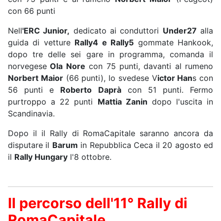
con 66 punti
Nell
'ERC Junior,
dedicato ai conduttori
Under27
alla
guida di vetture
Rally4 e Rally5
gommate Hankook,
dopo tre delle sei gare in programma, comanda il
norvegese
Ola Nore
con 75 punti, davanti al rumeno
Norbert Maior
(66 punti), lo svedese V
ictor Han
s con
56 punti e
Roberto Daprà
con 51 punti. Fermo
purtroppo a 22 punti
Mattia Zanin
dopo l'uscita in
Scandinavia.
Dopo il il Rally di RomaCapitale saranno ancora da
disputare il
Barum
in Repubblica Ceca il 20 agosto ed
il
Rally Hungary
l'8 ottobre.
Il percorso dell'11° Rally di
RomaCapitale