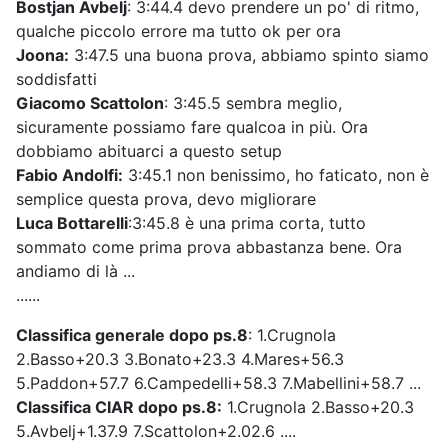
Bostjan Avbelj
: 3:44.4 devo prendere un po' di ritmo,
qualche piccolo errore ma tutto ok per ora
Joona:
3:47.5 una buona prova, abbiamo spinto siamo
soddisfatti
Giacomo Scattolon
: 3:45.5 sembra meglio,
sicuramente possiamo fare qualcoa in più. Ora
dobbiamo abituarci a questo setup
Fabio Andolfi:
3:45.1 non benissimo, ho faticato, non è
semplice questa prova, devo migliorare
Luca Bottarelli
:3:45.8 è una prima corta, tutto
sommato come prima prova abbastanza bene. Ora
andiamo di là ...
......
Classifica generale dopo ps.8
: 1.Crugnola
2.Basso+20.3 3.Bonato+23.3 4.Mares+56.3
5.Paddon+57.7 6.Campedelli+58.3 7.Mabellini+58.7 ...
Classifica CIAR dopo ps.8:
1.Crugnola 2.Basso+20.3
5.Avbelj+1.37.9 7.Scattolon+2.02.6 ....