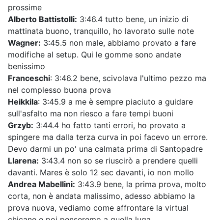
prossime
Alberto Battistolli:
3:46.4 tutto bene, un inizio di
mattinata buono, tranquillo, ho lavorato sulle note
Wagner:
3:45.5 non male, abbiamo provato a fare
modifiche al setup. Qui le gomme sono andate
benissimo
Franceschi
: 3:46.2 bene, scivolava l'ultimo pezzo ma
nel complesso buona prova
Heikkila
: 3:45.9 a me è sempre piaciuto a guidare
sull'asfalto ma non riesco a fare tempi buoni
Grzyb:
3:44.4 ho fatto tanti errori, ho provato a
spingere ma dalla terza curva in poi facevo un errore.
Devo darmi un po' una calmata prima di Santopadre
Llarena:
3:43.4 non so se riuscirò a prendere quelli
davanti. Mares è solo 12 sec davanti, io non mollo
Andrea Mabellini:
3:43.9 bene, la prima prova, molto
corta, non è andata malissimo, adesso abbiamo la
prova nuova, vediamo come affrontare la virtual
chicane e poi penseremo a quella luga