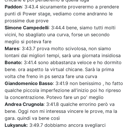
Paddon
: 3:43.4 sicuramente proverermo a prendere
punti di Power stage, vediamo come andranno le
prossime due prove
Simone Campedelli
: 3:44.4 bene, siamo tutti molti
vicini, ho sbagliato una curva, forse un secondo
meglio si poteva fare
Mares
: 3:43.7 prova molto scivolosa, non siamo
lontani dai migliori tempi, sarà una giornata insidiosa
Bonato:
3:41.4 sono abbastanza veloce e ho dormito
bene. ora aspetto la virtual chicane. Sarà la prima
volta che freno in ps senza fare una curva
Giandomenico Basso
: 3:41.9 non benissimo , ho fatto
qualche piccola imperfezione all'inizio poi ho ripreso
la concentrazione. Potevo fare un po' meglio
Andrea Crugnola
: 3:41.8 qualche errorino però va
bene. Oggi non mi interessa vincere le prove, ma la
gara. quindi va bene così
Lukyanuk:
3:49.7 dobbiamo ancora svegliarci