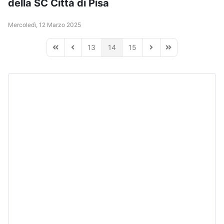
della SC Città di Pisa
Mercoledì, 12 Marzo 2025
13
14
15
First Page
Previous Page
Next Page
Last Page