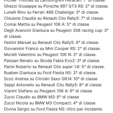
Pichler Thomas su Lamborghini Huracan: 1° di classe.
Ghezzi Giuseppe su Porsche 997 GT3 RS: 2° di classe.
Lunelli Rino su Ferrari 488 Challenge: 3° di classe
Chiusole Claudia su Renault Clio Rally5: 7° di classe.
Comai Mattia su Peugeot 106 A: 5° di classe
Degli Avancini Gianluca su Peugeot 308 racing cup: 3°
di classe.
Festini Manuel su Renault Clio Rally5: 6° di classe.
Giovannini Franco su Mini Cooper RS: 2° di classe.
Morelli Valentino su Peugeot 106 N: 3° di classe.
Paissan Renato su Skoda Fabia Evo2: 3° di classe.
Parisi Roberto su Renault Clio super 1.6: 5° di classe.
Ruaben Gianluca su Ford Fiesta N5: 3° di classe.
Scoz Andrea su Citroën Saxo GR.N: 10° di classe
Seppi Antonello su Renault Clio Rally5: 8° di classe
Vianini Stefano su Peugeot 106 A: 6° di classe
Zucol Claudio su BMW M3: 6° di classe
Zucol Nicola su BMW M3 Compact: 4° di classe
Divina Sergio su Ford Fiesta N5: ritiro per incidente.