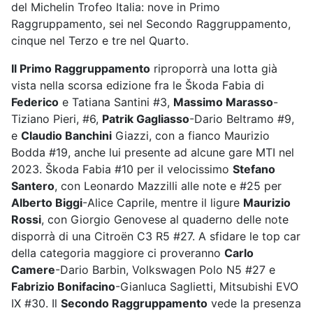
del Michelin Trofeo Italia: nove in Primo
Raggruppamento, sei nel Secondo Raggruppamento,
cinque nel Terzo e tre nel Quarto.
Il Primo Raggruppamento
riproporrà una lotta già
vista nella scorsa edizione fra le Škoda Fabia di
Federico
e Tatiana Santini #3,
Massimo Marasso
-
Tiziano Pieri, #6,
Patrik Gagliasso
-Dario Beltramo #9,
e
Claudio Banchini
Giazzi, con a fianco Maurizio
Bodda #19, anche lui presente ad alcune gare MTI nel
2023. Škoda Fabia #10 per il velocissimo
Stefano
Santero
, con Leonardo Mazzilli alle note e #25 per
Alberto Biggi
-Alice Caprile, mentre il ligure
Maurizio
Rossi
, con Giorgio Genovese al quaderno delle note
disporrà di una Citroën C3 R5 #27. A sfidare le top car
della categoria maggiore ci proveranno
Carlo
Camere
-Dario Barbin, Volkswagen Polo N5 #27 e
Fabrizio Bonifacino
-Gianluca Saglietti, Mitsubishi EVO
IX #30. Il
Secondo Raggruppamento
vede la presenza