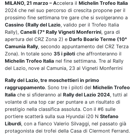
MILANO, 21 marzo – A
ccelera il
Michelin Trofeo Italia
2024 che nel suo percorso di crescita propone per il
prossimo fine settimana tre gare che si svolgeranno a
Cassino
(Rally del Lazio
, valido per il Trofeo Italia
Rally),
Canelli (7° Rally Vigneti Monferrini
, gara di
apertura del CRZ Zona 2) e
Darfo Boario Terme (10°
Camunia Rally
, secondo appuntamento del CRZ Terza
Zona). In totale sono
35 i piloti
che affronteranno il
Michelin Trofeo Italia
nel fine settimana. Tre al Rally
del Lazio, nove al Camunia, 23 al Vigneti Monferrini
Rally del Lazio, tre moschettieri in primo
raggruppamento
. Sono tre i piloti del
Michelin Trofeo
Italia
che si sfideranno al
Rally del Lazio 2024
, tutti al
volante di una top car per puntare a un risultato di
prestigio nella classifica assoluta. Con il #6 sulle
portiere scatterà sulla sua Hyundai i20 N
Stefano
Liburdi
, con a fianco Valerio Silvaggi, nel passato già
protagonista dei trofei della Casa di Clermont Ferrand.