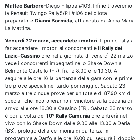
Matteo Barbero
-Diego Filippa #103. Infine troveremo
la Renault Twingo Rally5/R1 #106 del pilota
preparatore
Gianni Bormida
, affiancato da Anna Maria
La Mattina.
Venerdì 22 marzo, accendete i motori
. Il primo rally a
far accendere i motori ai concorrenti è
il Rally del
Lazio-Cassino
che nella giornata di venerdì 22 marzo
vede i concorrenti impegnati nello Shake Down a
Belmonte Castello (FR), fra le 8.30 e le 13.30. A
seguire alle ore 16 la partenza della gara con le prime
tre prove speciali nel tardo pomeriggio. Sabato 23
marzo altre cinque prove per un totale di 87,90 km di
speciali che incoroneranno il vincitore sulla pedana di
arrivo alle ore 18.30 a Cassino (FR). Sabato 23 marzo
è poi la volta del
10° Rally Camunia
che entrerà nel
vivo con lo Shake Down dalle 9.00 alle 13.00 a Deria
(BS), prologo della cerimonia di partenza in
programma a Darfo alle ore 16.00 cui seguirà il doppio