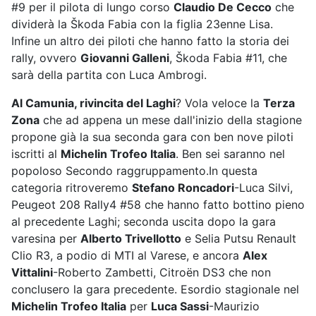
#9 per il pilota di lungo corso
Claudio De Cecco
che
dividerà la Škoda Fabia con la figlia 23enne Lisa.
Infine un altro dei piloti che hanno fatto la storia dei
rally, ovvero
Giovanni Galleni
, Škoda Fabia #11, che
sarà della partita con Luca Ambrogi.
Al Camunia, rivincita del Laghi
? Vola veloce la
Terza
Zona
che ad appena un mese dall'inizio della stagione
propone già la sua seconda gara con ben nove piloti
iscritti al
Michelin Trofeo Italia
. Ben sei saranno nel
popoloso Secondo raggruppamento.In questa
categoria ritroveremo
Stefano Roncadori
-Luca Silvi,
Peugeot 208 Rally4 #58 che hanno fatto bottino pieno
al precedente Laghi; seconda uscita dopo la gara
varesina per
Alberto Trivellotto
e Selia Putsu Renault
Clio R3, a podio di MTI al Varese, e ancora
Alex
Vittalini
-Roberto Zambetti, Citroën DS3 che non
conclusero la gara precedente. Esordio stagionale nel
Michelin Trofeo Italia
per
Luca Sassi
-Maurizio