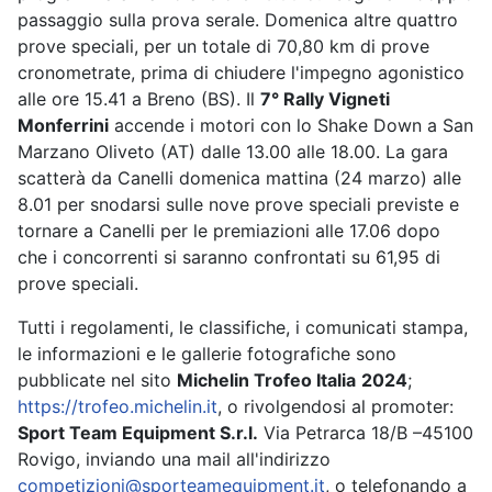
passaggio sulla prova serale. Domenica altre quattro
prove speciali, per un totale di 70,80 km di prove
cronometrate, prima di chiudere l'impegno agonistico
alle ore 15.41 a Breno (BS). Il
7° Rally Vigneti
Monferrini
accende i motori con lo Shake Down a San
Marzano Oliveto (AT) dalle 13.00 alle 18.00. La gara
scatterà da Canelli domenica mattina (24 marzo) alle
8.01 per snodarsi sulle nove prove speciali previste e
tornare a Canelli per le premiazioni alle 17.06 dopo
che i concorrenti si saranno confrontati su 61,95 di
prove speciali.
Tutti i regolamenti, le classifiche, i comunicati stampa,
le informazioni e le gallerie fotografiche sono
pubblicate nel sito
Michelin Trofeo Italia
2024
;
https://trofeo.michelin.it
, o rivolgendosi al promoter:
Sport Team Equipment S.r.l.
Via Petrarca 18/B –45100
Rovigo, inviando una mail all'indirizzo
competizioni@sporteamequipment.it
, o telefonando a