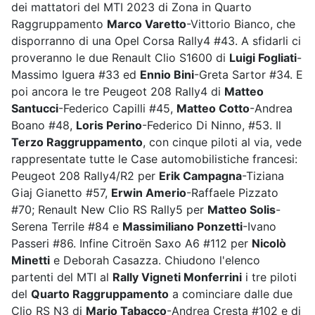
dei mattatori del MTI 2023 di Zona in Quarto
Raggruppamento
Marco Varetto
-Vittorio Bianco, che
disporranno di una Opel Corsa Rally4 #43. A sfidarli ci
proveranno le due Renault Clio S1600 di
Luigi Fogliati
-
Massimo Iguera #33 ed
Ennio Bini
-Greta Sartor #34. E
poi ancora le tre Peugeot 208 Rally4 di
Matteo
Santucci
-Federico Capilli #45,
Matteo Cotto
-Andrea
Boano #48,
Loris Perino
-Federico Di Ninno, #53. Il
Terzo Raggruppamento
, con cinque piloti al via, vede
rappresentate tutte le Case automobilistiche francesi:
Peugeot 208 Rally4/R2 per
Erik Campagna
-Tiziana
Giaj Gianetto #57,
Erwin Amerio
-Raffaele Pizzato
#70; Renault New Clio RS Rally5 per
Matteo Solis
-
Serena Terrile #84 e
Massimiliano Ponzetti
-Ivano
Passeri #86. Infine Citroën Saxo A6 #112 per
Nicolò
Minetti
e Deborah Casazza. Chiudono l'elenco
partenti del MTI al
Rally Vigneti Monferrini
i tre piloti
del
Quarto Raggruppamento
a cominciare dalle due
Clio RS N3 di
Mario Tabacco
-Andrea Cresta #102 e di