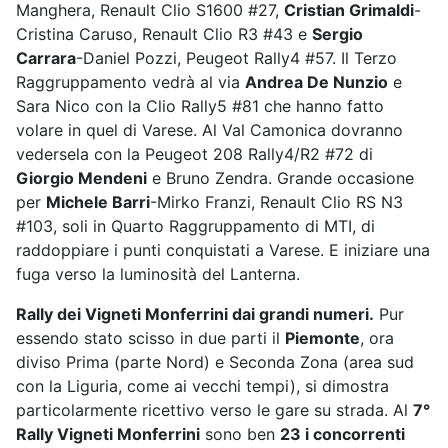
Manghera, Renault Clio S1600 #27,
Cristian Grimaldi
-
Cristina Caruso, Renault Clio R3 #43 e
Sergio
Carrara
-Daniel Pozzi, Peugeot Rally4 #57. Il Terzo
Raggruppamento vedrà al via
Andrea De Nunzio
e
Sara Nico con la Clio Rally5 #81 che hanno fatto
volare in quel di Varese. Al Val Camonica dovranno
vedersela con la Peugeot 208 Rally4/R2 #72 di
Giorgio Mendeni
e Bruno Zendra. Grande occasione
per
Michele Barri
-Mirko Franzi, Renault Clio RS N3
#103, soli in Quarto Raggruppamento di MTI, di
raddoppiare i punti conquistati a Varese. E iniziare una
fuga verso la luminosità del Lanterna.
Rally dei Vigneti Monferrini dai grandi numeri.
Pur
essendo stato scisso in due parti il
Piemonte
, ora
diviso Prima (parte Nord) e Seconda Zona (area sud
con la Liguria, come ai vecchi tempi), si dimostra
particolarmente ricettivo verso le gare su strada. Al
7°
Rally Vigneti Monferrini
sono ben
23 i concorrenti