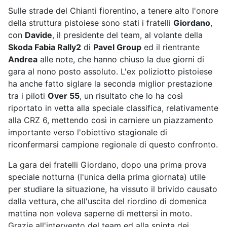
Sulle strade del Chianti fiorentino, a tenere alto l'onore
della struttura pistoiese sono stati i fratelli
Giordano
,
con
Davide
, il presidente del team, al volante della
Skoda Fabia Rally2
di
Pavel Group
ed il rientrante
Andrea
alle note, che hanno chiuso la due giorni di
gara al nono posto assoluto. L'ex poliziotto pistoiese
ha anche fatto siglare la seconda miglior prestazione
tra i piloti
Over 55
, un risultato che lo ha così
riportato in vetta alla speciale classifica, relativamente
alla CRZ 6, mettendo così in carniere un piazzamento
importante verso l'obiettivo stagionale di
riconfermarsi campione regionale di questo confronto.
La gara dei fratelli Giordano, dopo una prima prova
speciale notturna (l'unica della prima giornata) utile
per studiare la situazione, ha vissuto il brivido causato
dalla vettura, che all'uscita del riordino di domenica
mattina non voleva saperne di mettersi in moto.
Grazie all'intervento del team ed alla spinta dei