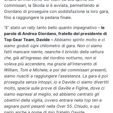
commissari, la Skoda si è avviata, permettendo ai
Giordano di proseguire con soddisfazione la loro gara,
fino a raggiungere la pedana finale.
"E' stato un rally tanto bello quanto impegnativo
- le
parole di Andrea Giordano, fratello del presidente di
Top Gear Team, Davide –
Abbiamo spinto molto e ci
siamo goduti ogni chilometro di gara. Non ci siamo
fatti mancare niente, neanche il brivido della vettura
che, già all'ingresso del riordino notturno, non si
voleva più accendere, ma grazie all'intervento di
William, Toni e Michele, e poi dei commissari presenti,
siamo riusciti a raggiungere l'assistenza. La gara è poi
proseguita senza intoppi, io e Davide ci siamo divertiti
molto, specie sulle prove di Gaville e Figline, dove ci
siamo espressi al meglio, ed abbiamo centrato gli
obiettivi della vigilia, ovvero entrare nella top ten e
segnare punti pesanti nella Over 55. Chiudo, e qui
parlo anche a nome di mio fratello Davide,