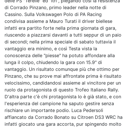
delle PS "Terelle" ed "Itri", piegando così la resistenza
di Corrado Pinzano, primo leader nella notte di
Cassino. Sulla Volkswagen Polo di PA Racing
condivisa assieme a Mauro Turati il driver biellese
infatti era partito forte nella prima giornata di gara,
riuscendo a piazzarsi davanti a tutti seppur di un paio
di secondi; nella prima speciale di sabato tuttavia il
vantaggio era minimo, e così Testa vista la
conoscenza delle "piesse" ha potuto affondare alla
lunga il colpo, chiudendo la gara con 15.9" di
vantaggio. Un risultato comunque più che ottimo per
Pinzano, che su prove mai affrontate prima è risultato
velocissimo, candidandosi assieme al vincitore per un
ruolo da protagonista di questo Trofeo Italiano Rally.
D'altra parte c'è chi protagonista lo è già stato, e con
l'esperienza del campione ha saputo gestire senza
rischiare un importante podio. Luca Pedersoli
affiancato da Corrado Bonato su Citroen DS3 WRC ha
infatti giocato una gara accorta, pur spingendo molto