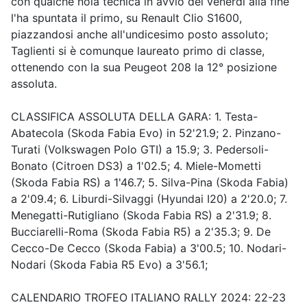
con qualche noia tecnica in avvio del venerdì alla fine
l'ha spuntata il primo, su Renault Clio S1600,
piazzandosi anche all'undicesimo posto assoluto;
Taglienti si è comunque laureato primo di classe,
ottenendo con la sua Peugeot 208 la 12° posizione
assoluta.
CLASSIFICA ASSOLUTA DELLA GARA: 1. Testa-
Abatecola (Skoda Fabia Evo) in 52'21.9; 2. Pinzano-
Turati (Volkswagen Polo GTI) a 15.9; 3. Pedersoli-
Bonato (Citroen DS3) a 1'02.5; 4. Miele-Mometti
(Skoda Fabia RS) a 1'46.7; 5. Silva-Pina (Skoda Fabia)
a 2'09.4; 6. Liburdi-Silvaggi (Hyundai I20) a 2'20.0; 7.
Menegatti-Rutigliano (Skoda Fabia RS) a 2'31.9; 8.
Bucciarelli-Roma (Skoda Fabia R5) a 2'35.3; 9. De
Cecco-De Cecco (Skoda Fabia) a 3'00.5; 10. Nodari-
Nodari (Skoda Fabia R5 Evo) a 3'56.1;
CALENDARIO TROFEO ITALIANO RALLY 2024: 22-23