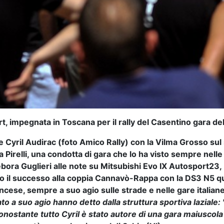
ort, impegnata in Toscana per il rally del Casentino gara d
e Cyril Audirac (foto Amico Rally) con la Vilma Grosso sul
Pirelli, una condotta di gara che lo ha visto sempre nelle p
bora Guglieri alle note su Mitsubishi Evo IX Autosport23, 
o il successo alla coppia Cannavò-Rappa con la DS3 N5 qu
ancese, sempre a suo agio sulle strade e nelle gare italian
to a suo agio hanno detto dalla struttura sportiva laziale: "I
onostante tutto Cyril è stato autore di una gara maiuscola 