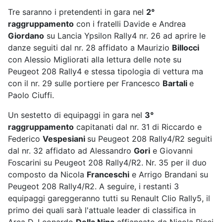
Tre saranno i pretendenti in gara nel
2°
raggruppamento
con i fratelli Davide e Andrea
Giordano
su Lancia Ypsilon Rally4 nr. 26 ad aprire le
danze seguiti dal nr. 28 affidato a Maurizio
Billocci
con Alessio Migliorati alla lettura delle note su
Peugeot 208 Rally4 e stessa tipologia di vettura ma
con il nr. 29 sulle portiere per Francesco
Bartali
e
Paolo Ciuffi.
Un sestetto di equipaggi in gara nel
3°
raggruppamento
capitanati dal nr. 31 di Riccardo e
Federico
Vespesiani
su Peugeot 208 Rally4/R2 seguiti
dal nr. 32 affidato ad Alessandro
Gori
e Giovanni
Foscarini su
Peugeot 208 Rally4/R2
. Nr. 35 per il duo
composto da Nicola
Franceschi
e Arrigo Brandani su
Peugeot 208 Rally4/R2. A seguire, i restanti 3
equipaggi gareggeranno tutti su Renault Clio Rally5, il
primo dei quali sarà l'attuale leader di classifica in