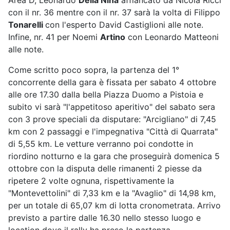
Area D, Leonardo
Della Nina
affiancato da Nicola Ricci
con il nr. 36 mentre con il nr. 37 sarà la volta di Filippo
Tonarelli
con l'esperto David Castiglioni alle note.
Infine, nr. 41 per Noemi
Artino
con Leonardo Matteoni
alle note.
Come scritto poco sopra, la partenza del 1°
concorrente della gara è fissata per sabato 4 ottobre
alle ore 17.30 dalla bella Piazza Duomo a Pistoia e
subito vi sarà "l'appetitoso aperitivo" del sabato sera
con 3 prove speciali da disputare: "Arcigliano" di 7,45
km con 2 passaggi e l'impegnativa "Città di Quarrata"
di 5,55 km. Le vetture verranno poi condotte in
riordino notturno e la gara che proseguirà domenica 5
ottobre con la disputa delle rimanenti 2 piesse da
ripetere 2 volte ognuna, rispettivamente la
"Montevettolini" di 7,33 km e la "Avaglio" di 14,98 km,
per un totale di 65,07 km di lotta cronometrata. Arrivo
previsto a partire dalle 16.30 nello stesso luogo e