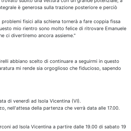
 trovato subito una vettura con un grande potenziale, a
tegrale è generosa sulla trazione posteriore e perciò
 problemi fisici alla schiena tornerà a fare coppia fissa
uesto mio rientro sono molto felice di ritrovare Emanuele
he ci divertiremo ancora assieme."
lli abbiano scelto di continuare a seguirmi in questo
caratura mi rende sia orgoglioso che fiducioso, sapendo
ta di venerdì ad Isola Vicentina (VI).
 nell'attesa della partenza che verrà data alle 17.00.
rconi ad Isola Vicentina a partire dalle 19.00 di sabato 19