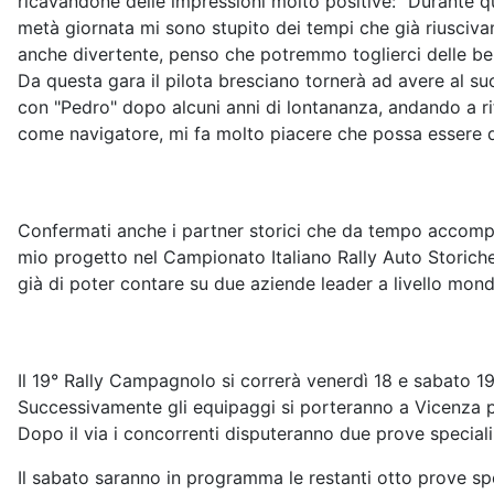
ricavandone delle impressioni molto positive: "Durante 
metà giornata mi sono stupito dei tempi che già riusciva
anche divertente, penso che potremmo toglierci delle bel
Da questa gara il pilota bresciano tornerà ad avere al suo 
con "Pedro" dopo alcuni anni di lontananza, andando a ri
come navigatore, mi fa molto piacere che possa essere d
Confermati anche i partner storici che da tempo accompag
mio progetto nel Campionato Italiano Rally Auto Storiche 
già di poter contare su due aziende leader a livello mondi
Il 19° Rally Campagnolo si correrà venerdì 18 e sabato 19 
Successivamente gli equipaggi si porteranno a Vicenza pe
Dopo il via i concorrenti disputeranno due prove speciali
Il sabato saranno in programma le restanti otto prove spec