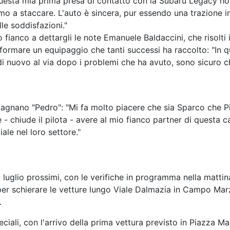
questa mia prima presa di contatto con la Subaru Legacy ho
mo a staccare. L'auto è sincera, pur essendo una trazione in
le soddisfazioni."
fianco a dettargli le note Emanuele Baldaccini, che risolti i
formare un equipaggio che tanti successi ha raccolto: "In q
i nuovo al via dopo i problemi che ha avuto, sono sicuro c
nano "Pedro": "Mi fa molto piacere che sia Sparco che Pire
- chiude il pilota - avere al mio fianco partner di questa 
ale nel loro settore."
luglio prossimi, con le verifiche in programma nella mattina
r schierare le vetture lungo Viale Dalmazia in Campo Marzo,
.
iali, con l'arrivo della prima vettura previsto in Piazza Ma