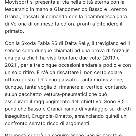
Movisport si presenta al via nella città eterna con la
leadership in mano a Giandomenico Basso e Lorenzo
Granai, passati al comando con la ricambolesca gara
di Verona di un mese fa ed ora pronti a difendere il
primato.
Con la Skoda Fabia RS di Delta Rally, il trevigiano ed il
senese sono dunque chiamati ad una prova di forza in
una gara che li ha visti trionfare due volte (2019 e
2021), per altre cinque occasioni andare a podio e con
un solo ritiro. E c'è da riscattare il non certo solare
ottavo posto dell'anno passato. Tanta motivazione,
dunque, tanta voglia di rimanere al vertice, contando
su un pacchetto vettura-pneumatici che può
assicurare il raggiungimento dell'obiettivo. Sono 9,5 i
punti che Basso e Granai hanno di vantaggio sui diretti
inseguitori, Crugnola-Ometto, annunciando quindi un
confronto serrato ricco di argomenti.
Parimenti ci sarà da seguire anche Ivan Ferrarotti e