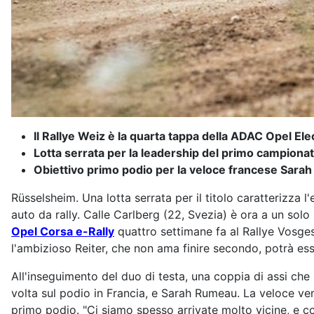
Il Rallye Weiz è la quarta tappa della ADAC Opel El
Lotta serrata per la leadership del primo campiona
Obiettivo primo podio per la veloce francese Sar
Rüsselsheim. Una lotta serrata per il titolo caratterizz
auto da rally. Calle Carlberg (22, Svezia) è ora a un solo
Opel Corsa e-Rally
quattro settimane fa al Rallye Vosges
l'ambizioso Reiter, che non ama finire secondo, potrà es
All'inseguimento del duo di testa, una coppia di assi che
volta sul podio in Francia, e Sarah Rumeau. La veloce ve
primo podio. "Ci siamo spesso arrivate molto vicine, e c