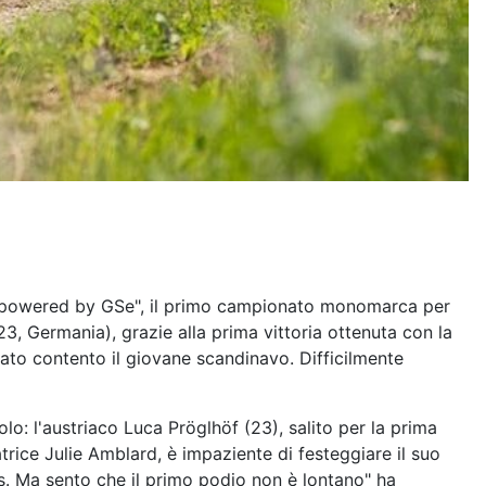
Cup "powered by GSe", il primo campionato monomarca per
23, Germania), grazie alla prima vittoria ottenuta con la
rato contento il giovane scandinavo. Difficilmente
lo: l'austriaco Luca Pröglhöf (23), salito per la prima
rice Julie Amblard, è impaziente di festeggiare il suo
s. Ma sento che il primo podio non è lontano" ha