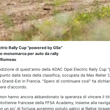
ectric Rally Cup "powered by GSe"
to monomarca per auto da rally
ah Rumeau
a l'edizione di quest'anno della ADAC Opel Electric Rally 
 punto dalla testa della classifica, occupata da Max Reiter (
 Grand-Est in Francia. "Spero di continuare così" ha dichia
sere d'accordo.
 non hanno ancora abbandonato la speranza di vincere il tito
ntottenne francese della FFSA Academy, insieme alla navigat
on un po' di fortuna avremmo potuto salirci al Rallye Vosge