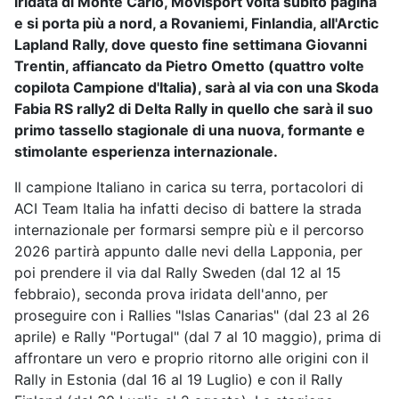
iridata di Monte Carlo,
Movisport
volta subito pagina
e si porta più a nord, a
Rovaniemi, Finlandia, all'Arctic
Lapland Rally,
dove questo fine settimana
Giovanni
Trentin, affiancato da Pietro Ometto
(quattro volte
copilota Campione d'Italia), sarà al via con una Skoda
Fabia RS rally2 di Delta Rally in quello che sarà il suo
primo tassello stagionale di una nuova, formante e
stimolante esperienza internazionale.
Il campione Italiano in carica su terra, portacolori di
ACI Team Italia ha infatti deciso di battere la strada
internazionale per formarsi sempre più e il percorso
2026 partirà appunto dalle nevi della Lapponia, per
poi prendere il via dal Rally Sweden (dal 12 al 15
febbraio), seconda prova iridata dell'anno, per
proseguire con i Rallies "Islas Canarias" (dal 23 al 26
aprile) e Rally "Portugal" (dal 7 al 10 maggio), prima di
affrontare un vero e proprio ritorno alle origini con il
Rally in Estonia (dal 16 al 19 Luglio) e con il Rally