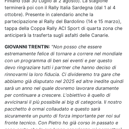
Finland (dal 30 Luglio al 2 agosto). La stagione
terminerà poi con il Rally Italia Sardegna (dal 1 al 4
ottobre). Presente in calendario anche la
partecipazione al Rally del Bardolino (14 e 15 marzo),
tappa della Coppa Rally ACI Sport di quarta zona che
anticiperà la trasferta sugli asfalti delle Canarie.
GIOVANNI TRENTIN:
"
Non posso che essere
estremamente felice di tornare a correre nel mondiale
con un programma di ben sei eventi e per questo
devo ringraziare tutti i partner che hanno deciso di
rinnovarmi la loro fiducia. Ci divideremo tra gare che
abbiamo già disputato nel 2025 ed altre inedite quindi
sarà un anno nel quale dovremo lavorare duramente
per continuare a crescere. L'obiettivo è quello di
avvicinarsi il più possibile ai big di categoria.
I
l nostro
pacchetto è ormai collaudato
e questo sarà
sicuramente un punto di forza importante per noi sul
fronte tecnico. Con Pietro ho già corso in passato e