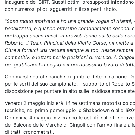
inaugurale del CIRT. Questi ottimi presupposti infondon
con numerosi piloti agguerriti in lizza per il titolo.
"
Sono molto motivato e ho una grande voglia di rifarmi,
penalizzato, e quando eravamo comodamente secondi con 
purtroppo anche questi imprevisti fanno parte delle cors
Roberto, il Team Principal della Vieffe Corse, mi mette a 
Oltre a fornirci una vettura sempre al top, riesce sempre
competitivi e lottare per le posizioni di vertice. A Cingol
per gratificare l'impegno e il preziosissimo lavoro di tut
Con queste parole cariche di grinta e determinazione, Da
per le sorti del suo campionato. Il supporto di Roberto S
disposizione per puntare in alto sulle insidiose strade st
Venerdì 2 maggio inizierà il fine settimana motoristico c
tecniche, nel primo pomeriggio lo Shakedown e alle 19:01
Domenica 4 maggio inizieranno le ostilità sulle tre prove s
del Balcone delle Marche di Cingoli con l'arrivo finale all
di tratti cronometrati.