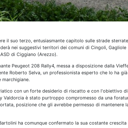
ere il suo terzo, entusiasmante capitolo sulle strade sterra
derà nei suggestivi territori dei comuni di Cingoli, Gagliol
 ASD di Ciggiano (Arezzo).
mante Peugeot 208 Rally4, messa a disposizione dalla Vieffe
mente Roberto Selva, un professionista esperto che lo ha già
e marchigiane.
iatico con un forte desiderio di riscatto e con l'obiettivo
 Rally Valdorcia è stato purtroppo compromesso da una forat
ortata, posizione che gli avrebbe permesso di mantenere l
 Bartolini ha comunque confermato la sua costante crescita 