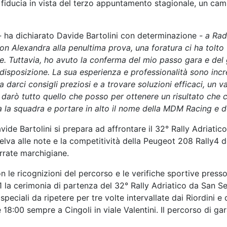
o fiducia in vista del terzo appuntamento stagionale, un 
 -
ha dichiarato Davide Bartolini con determinazione
- a Rad
Alexandra alla penultima prova, una foratura ci ha tolto 
e. Tuttavia, ho avuto la conferma del mio passo gara e del
disposizione. La sua esperienza e professionalità sono incre
 a darci consigli preziosi e a trovare soluzioni efficaci, un
i darò tutto quello che posso per ottenere un risultato che c
ta la squadra e portare in alto il nome della MDM Racing e de
vide Bartolini si prepara ad affrontare il 32° Rally Adriat
elva alle note e la competitività della Peugeot 208 Rally4 
errate marchigiane.
on le ricognizioni del percorso e le verifiche sportive pres
 la cerimonia di partenza del 32° Rally Adriatico da San Se
peciali da ripetere per tre volte intervallate dai Riordini e
e 18:00 sempre a Cingoli in viale Valentini. Il percorso di ga