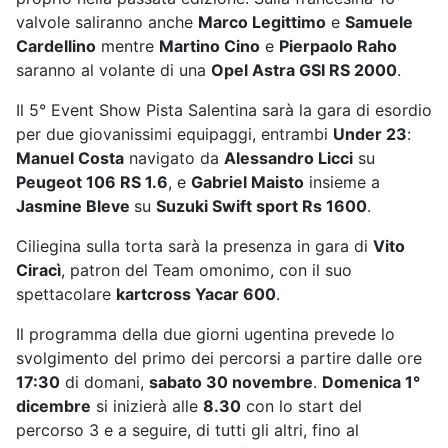
valvole saliranno anche
Marco Legittimo
e
Samuele
Cardellino
mentre
Martino Cino
e
Pierpaolo Raho
saranno al volante di una
Opel Astra GSI RS 2000
.
Il 5° Event Show Pista Salentina sarà la gara di esordio
per due giovanissimi equipaggi, entrambi
Under 23
:
Manuel Costa
navigato da
Alessandro Licci
su
Peugeot 106 RS 1.6
, e
Gabriel Maisto
insieme a
Jasmine Bleve
su
Suzuki Swift sport Rs 1600
.
Ciliegina sulla torta sarà la presenza in gara di
Vito
Ciracì
, patron del Team omonimo, con il suo
spettacolare
kartcross Yacar 600
.
Il programma della due giorni ugentina prevede lo
svolgimento del primo dei percorsi a partire dalle ore
17:30
di domani,
sabato 30 novembre
.
Domenica 1°
dicembre
si inizierà alle
8.30
con lo start del
percorso 3 e a seguire, di tutti gli altri, fino al