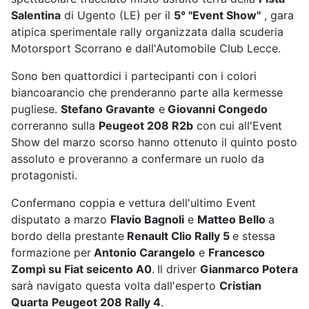
Salentina
di Ugento (LE) per il
5° "Event Show"
, gara
atipica sperimentale rally organizzata dalla scuderia
Motorsport Scorrano e dall'Automobile Club Lecce.
Sono ben quattordici i partecipanti con i colori
biancoarancio che prenderanno parte alla kermesse
pugliese.
Stefano Gravante
e
Giovanni Congedo
correranno sulla
Peugeot 208 R2b
con cui all'Event
Show del marzo scorso hanno ottenuto il quinto posto
assoluto e proveranno a confermare un ruolo da
protagonisti.
Confermano coppia e vettura dell'ultimo Event
disputato a marzo
Flavio Bagnoli
e
Matteo Bello
a
bordo della prestante
Renault Clio Rally 5
e stessa
formazione per
Antonio Carangelo
e
Francesco
Zompì su Fiat seicento A0
.
Il driver
Gianmarco Potera
sarà navigato questa volta dall'esperto
Cristian
Quarta
Peugeot 208 Rally 4
.