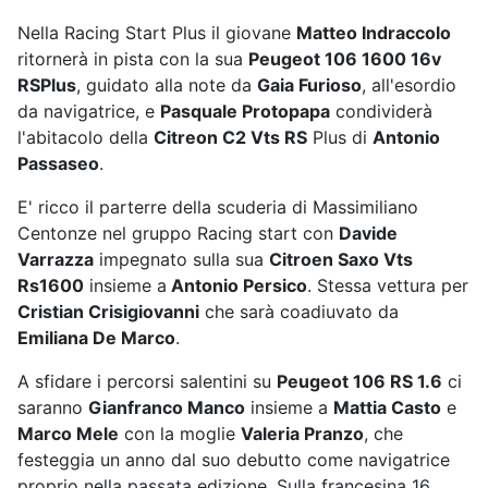
Nella Racing Start Plus il giovane
Matteo Indraccolo
ritornerà in pista con la sua
Peugeot 106 1600 16v
RSPlus
, guidato alla note da
Gaia Furioso
, all'esordio
da navigatrice, e
Pasquale Protopapa
condividerà
l'abitacolo della
Citreon C2 Vts RS
Plus di
Antonio
Passaseo
.
E' ricco il parterre della scuderia di Massimiliano
Centonze nel gruppo Racing start con
Davide
Varrazza
impegnato sulla sua
Citroen Saxo Vts
Rs1600
insieme a
Antonio Persico
. Stessa vettura per
Cristian Crisigiovanni
che sarà coadiuvato da
Emiliana De Marco
.
A sfidare i percorsi salentini su
Peugeot 106 RS 1.6
ci
saranno
Gianfranco Manco
insieme a
Mattia Casto
e
Marco Mele
con la moglie
Valeria Pranzo
, che
festeggia un anno dal suo debutto come navigatrice
proprio nella passata edizione. Sulla francesina 16