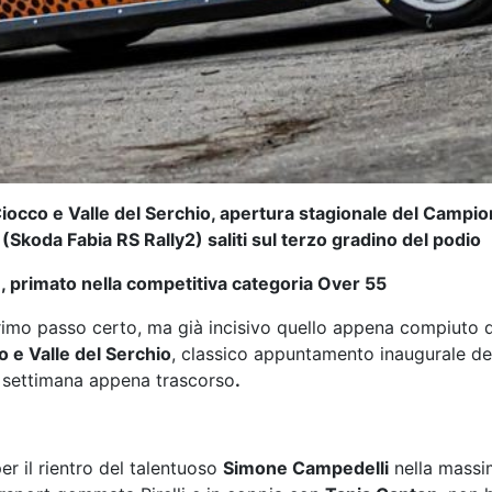
Il Ciocco e Valle del Serchio, apertura stagionale del Campi
(Skoda Fabia RS Rally2) saliti sul terzo gradino del podio
2), primato nella competitiva categoria Over 55
imo passo certo, ma già incisivo quello appena compiuto da
co e Valle del Serchio
, classico appuntamento inaugurale d
e settimana appena trascorso
.
er il rientro del talentuoso
Simone Campedelli
nella massim