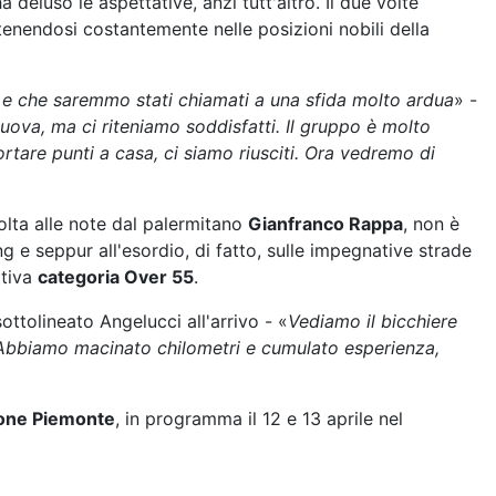
a deluso le aspettative, anzi tutt'altro. Il due volte
ntenendosi costantemente nelle posizioni nobili della
 e che saremmo stati chiamati a una sfida molto ardua
» -
uova, ma ci riteniamo soddisfatti. Il gruppo è molto
rtare punti a casa, ci siamo riusciti. Ora vedremo di
olta alle note dal palermitano
Gianfranco Rappa
, non è
ng e seppur all'esordio, di fatto, sulle impegnative strade
itiva
categoria Over 55
.
sottolineato Angelucci all'arrivo - «
Vediamo il bicchiere
. Abbiamo macinato chilometri e cumulato esperienza,
ione Piemonte
, in programma il 12 e 13 aprile nel