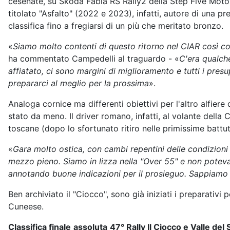
cesenate, su Skoda Fabia RS Rally2 della Step Five Moto
titolato "Asfalto" (2022 e 2023), infatti, autore di una p
classifica fino a fregiarsi di un più che meritato bronzo.
«
Siamo molto contenti di questo ritorno nel CIAR così 
ha commentato Campedelli al traguardo - «
C'era qualche
affiatato, ci sono margini di miglioramento e tutti i pre
prepararci al meglio per la prossima
».
Analoga cornice ma differenti obiettivi per l'altro alfiere 
stato da meno. Il driver romano, infatti, al volante della 
toscane (dopo lo sfortunato ritiro nelle primissime battu
«
Gara molto ostica, con cambi repentini delle condizioni 
mezzo pieno. Siamo in lizza nella "Over 55" e non poteva
annotando buone indicazioni per il prosieguo. Sappiamo d
Ben archiviato il "Ciocco", sono già iniziati i preparativi
Cuneese.
Classifica finale
assoluta
47° Rally Il Ciocco e Valle del