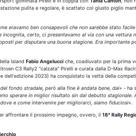
rsport gommata Pirelli e in coppia con
Tania Canton
, non h
restazione pulita e regolare, è scattato col giusto piglio ma
come eravamo ben consapevoli che non sarebbe stato facile
 incognita, certo, ci presentavamo al via con una vettura n
supposti per disputare una buona stagione. Era importante po
della Island
Fabio Angelucci
che, coadiuvato per la prima v
Citroen C3 Rally2 "calzata" Pirelli e curata dalla D-Max Raci
te dell'edizione 2023) ha conquistato la vetta della compet
del fondo stradale, però alla fine è andata bene, dai
» - ha 
mo sperare in miglior risultato sin dal debutto stagionale
ove e come intervenire per migliorarci, siamo fiduciosi
».
 per affrontare il prossimo impegno, ovvero, il
18° Rally Reg
 Serchio