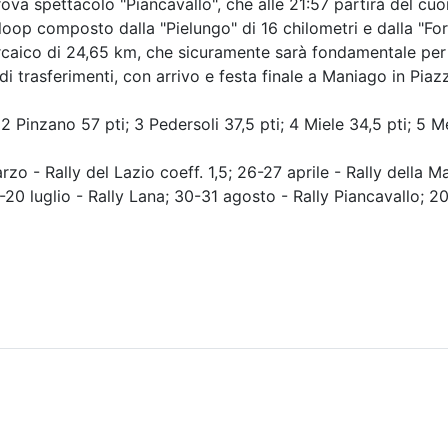
va spettacolo "Piancavallo", che alle 21:57 partirà del cuor
loop composto dalla "Pielungo" di 16 chilometri e dalla "For
caico di 24,65 km, che sicuramente sarà fondamentale per la
di trasferimenti, con arrivo e festa finale a Maniago in Piazz
inzano 57 pti; 3 Pedersoli 37,5 pti; 4 Miele 34,5 pti; 5 Me
ally del Lazio coeff. 1,5; 26-27 aprile - Rally della Marc
-20 luglio - Rally Lana; 30-31 agosto - Rally Piancavallo; 20