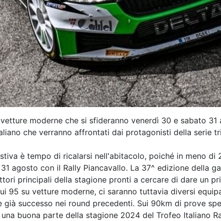
5 vetture moderne che si sfideranno venerdì 30 e sabato 31
taliano che verranno affrontati dai protagonisti della serie 
va è tempo di ricalarsi nell'abitacolo, poiché in meno di 2 
e 31 agosto con il Rally Piancavallo. La 37^ edizione della ga
tori principali della stagione pronti a cercare di dare un pr
cui 95 su vetture moderne, ci saranno tuttavia diversi equip
e già successo nei round precedenti. Sui 90km di prove specia
à una buona parte della stagione 2024 del Trofeo Italiano Ra