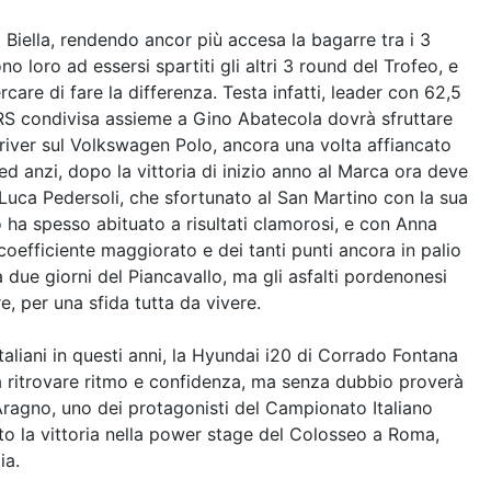
 Biella, rendendo ancor più accesa la bagarre tra i 3
o loro ad essersi spartiti gli altri 3 round del Trofeo, e
care di fare la differenza. Testa infatti, leader con 62,5
ia RS condivisa assieme a Gino Abatecola dovrà sfruttare
l driver sul Volkswagen Polo, ancora una volta affiancato
ed anzi, dopo la vittoria di inizio anno al Marca ora deve
 Luca Pedersoli, che sfortunato al San Martino con la sua
ha spesso abituato a risultati clamorosi, e con Anna
coefficiente maggiorato e dei tanti punti ancora in palio
a due giorni del Piancavallo, ma gli asfalti pordenonesi
e, per una sfida tutta da vivere.
italiani in questi anni, la Hyundai i20 di Corrado Fontana
à ritrovare ritmo e confidenza, ma senza dubbio proverà
Aragno, uno dei protagonisti del Campionato Italiano
to la vittoria nella power stage del Colosseo a Roma,
ia.