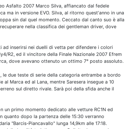
feo Asfalto 2007 Marco Silva, affiancato dal fedele
a ma in versione EVO. Silva, al ritorno quest'anno in una
 coppa sin dal quel momento. Ceccato dal canto suo è alla
ecuperare nella classifica dei gentleman driver, dove
ad inserirsi nei duelli di vetta per difendere i colori
ly4/R2, ed il vincitore della Finale Nazionale 2007 Efrem
arca, dove avevano ottenuto un ottimo 7° posto assoluto.
 le due teste di serie della categoria entrambe a bordo
ie al Marca ed al Lana, mentre Saresera insegue a 10
reno sul diretto rivale. Sarà poi della sfida anche il
con un primo momento dedicato alle vetture RC1N ed
in quanto dopo la partenza delle 15:30 verranno
aria "Barcis-Piancavallo" lunga 14,9km alle 17:18.