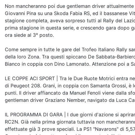
Non mancheranno poi due gentleman driver attualmente in l
Giovanni Pina su una Skoda Fabia RS, ed il bassanese Vit
stagione completa, aveva sorpreso tutti al Rally del Laz
prima stagione in questa serie, e crescendo gara dopo ga
ora siede al 3° posto.
Come sempre in tutte le gare del Trofeo Italiano Rally sarà
della loro Zona. Tra questi spiccano De Sabbata-Barbiero 
Bianco in coppia con Dino Lamonato. Attenzione poi a San
LE COPPE ACI SPORT | Tra le Due Ruote Motrici entra nel 
di Peugeot 208. Grani, in coppia con Samanta Grossi, è l
punti. Il driver affiancato da Manuel Fenoli viene dalla s
gentleman driver Graziano Nember, navigato da Luca Ca
IL PROGRAMMA DI GARA | I due giorni d'azione si aprira
RC2N. Già nella prima giornata tuttavia non mancheranno
effettuate già 3 prove speciali. La PS1 "Navarons" di 5,57