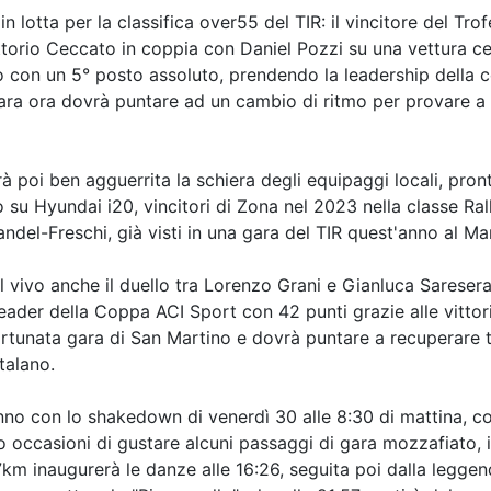
otta per la classifica over55 del TIR: il vincitore del Tro
torio Ceccato in coppia con Daniel Pozzi su una vettura cec
io con un 5° posto assoluto, prendendo la leadership della
ra ora dovrà puntare ad un cambio di ritmo per provare a r
 poi ben agguerrita la schiera degli equipaggi locali, pronti 
su Hyundai i20, vincitori di Zona nel 2023 nella classe Ral
del-Freschi, già visti in una gara del TIR quest'anno al M
vivo anche il duello tra Lorenzo Grani e Gianluca Saresera,
eader della Coppa ACI Sport con 42 punti grazie alle vittor
fortunata gara di San Martino e dovrà puntare a recuperare ter
talano.
nno con lo shakedown di venerdì 30 alle 8:30 di mattina, 
 occasioni di gustare alcuni passaggi di gara mozzafiato, 
km inaugurerà le danze alle 16:26, seguita poi dalla leggend