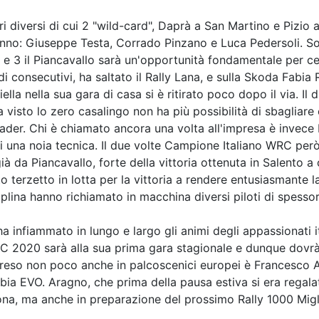
 diversi di cui 2 "wild-card", Daprà a San Martino e Pizio a
l'anno: Giuseppe Testa, Corrado Pinzano e Luca Pedersoli. Son
i e 3 il Piancavallo sarà un'opportunità fondamentale per cer
odi consecutivi, ha saltato il Rally Lana, e sulla Skoda Fab
ella nella sua gara di casa si è ritirato poco dopo il via. I
 visto lo zero casalingo non ha più possibilità di sbagliare 
eader. Chi è chiamato ancora una volta all'impresa è invece
una noia tecnica. Il due volte Campione Italiano WRC però 
à da Piancavallo, forte della vittoria ottenuta in Salento a 
o terzetto in lotta per la vittoria a rendere entusiasmante l
iplina hanno richiamato in macchina diversi piloti di spessor
 ha infiammato in lungo e largo gli animi degli appassionati 
WRC 2020 sarà alla sua prima gara stagionale e dunque dovr
rpreso non poco anche in palcoscenici europei è Francesco 
ia EVO. Aragno, che prima della pausa estiva si era regala
 Zona, ma anche in preparazione del prossimo Rally 1000 Migl