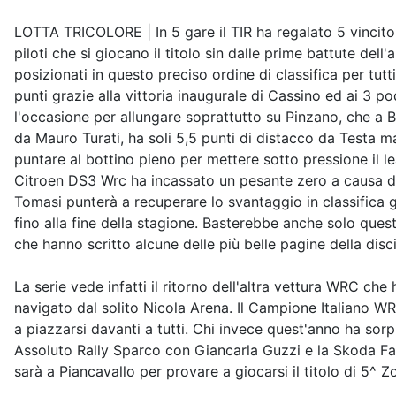
LOTTA TRICOLORE | In 5 gare il TIR ha regalato 5 vincitori
piloti che si giocano il titolo sin dalle prime battute del
posizionati in questo preciso ordine di classifica per tutt
punti grazie alla vittoria inaugurale di Cassino ed ai 3 p
l'occasione per allungare soprattutto su Pinzano, che a Bi
da Mauro Turati, ha soli 5,5 punti di distacco da Testa ma
puntare al bottino pieno per mettere sotto pressione il l
Citroen DS3 Wrc ha incassato un pesante zero a causa di 
Tomasi punterà a recuperare lo svantaggio in classifica gi
fino alla fine della stagione. Basterebbe anche solo quest
che hanno scritto alcune delle più belle pagine della disc
La serie vede infatti il ritorno dell'altra vettura WRC che
navigato dal solito Nicola Arena. Il Campione Italiano 
a piazzarsi davanti a tutti. Chi invece quest'anno ha so
Assoluto Rally Sparco con Giancarla Guzzi e la Skoda Fab
sarà a Piancavallo per provare a giocarsi il titolo di 5^