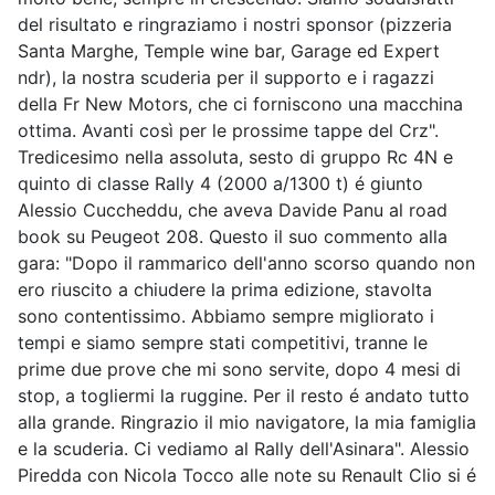
del risultato e ringraziamo i nostri sponsor (pizzeria
Santa Marghe, Temple wine bar, Garage ed Expert
ndr), la nostra scuderia per il supporto e i ragazzi
della Fr New Motors, che ci forniscono una macchina
ottima. Avanti così per le prossime tappe del Crz".
Tredicesimo nella assoluta, sesto di gruppo Rc 4N e
quinto di classe Rally 4 (2000 a/1300 t) é giunto
Alessio Cuccheddu, che aveva Davide Panu al road
book su Peugeot 208. Questo il suo commento alla
gara: "Dopo il rammarico dell'anno scorso quando non
ero riuscito a chiudere la prima edizione, stavolta
sono contentissimo. Abbiamo sempre migliorato i
tempi e siamo sempre stati competitivi, tranne le
prime due prove che mi sono servite, dopo 4 mesi di
stop, a togliermi la ruggine. Per il resto é andato tutto
alla grande. Ringrazio il mio navigatore, la mia famiglia
e la scuderia. Ci vediamo al Rally dell'Asinara". Alessio
Piredda con Nicola Tocco alle note su Renault Clio si é