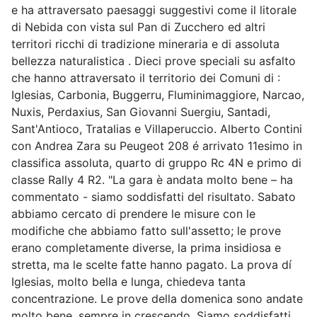
e ha attraversato paesaggi suggestivi come il litorale
di Nebida con vista sul Pan di Zucchero ed altri
territori ricchi di tradizione mineraria e di assoluta
bellezza naturalistica . Dieci prove speciali su asfalto
che hanno attraversato il territorio dei Comuni di :
Iglesias, Carbonia, Buggerru, Fluminimaggiore, Narcao,
Nuxis, Perdaxius, San Giovanni Suergiu, Santadi,
Sant'Antioco, Tratalias e Villaperuccio. Alberto Contini
con Andrea Zara su Peugeot 208 é arrivato 11esimo in
classifica assoluta, quarto di gruppo Rc 4N e primo di
classe Rally 4 R2. "La gara è andata molto bene – ha
commentato - siamo soddisfatti del risultato. Sabato
abbiamo cercato di prendere le misure con le
modifiche che abbiamo fatto sull'assetto; le prove
erano completamente diverse, la prima insidiosa e
stretta, ma le scelte fatte hanno pagato. La prova dí
Iglesias, molto bella e lunga, chiedeva tanta
concentrazione. Le prove della domenica sono andate
molto bene, sempre in crescendo. Siamo soddisfatti