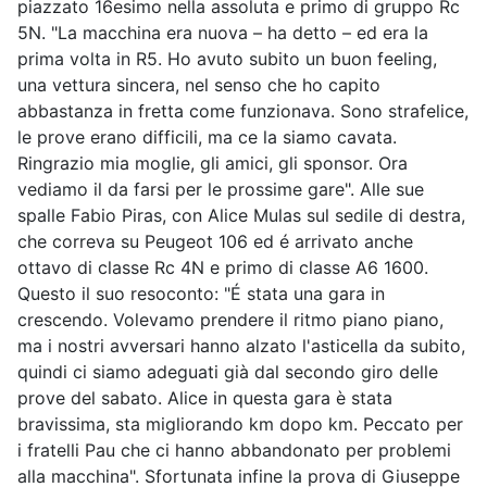
piazzato 16esimo nella assoluta e primo di gruppo Rc
5N. "La macchina era nuova – ha detto – ed era la
prima volta in R5. Ho avuto subito un buon feeling,
una vettura sincera, nel senso che ho capito
abbastanza in fretta come funzionava. Sono strafelice,
le prove erano difficili, ma ce la siamo cavata.
Ringrazio mia moglie, gli amici, gli sponsor. Ora
vediamo il da farsi per le prossime gare". Alle sue
spalle Fabio Piras, con Alice Mulas sul sedile di destra,
che correva su Peugeot 106 ed é arrivato anche
ottavo di classe Rc 4N e primo di classe A6 1600.
Questo il suo resoconto: "É stata una gara in
crescendo. Volevamo prendere il ritmo piano piano,
ma i nostri avversari hanno alzato l'asticella da subito,
quindi ci siamo adeguati già dal secondo giro delle
prove del sabato. Alice in questa gara è stata
bravissima, sta migliorando km dopo km. Peccato per
i fratelli Pau che ci hanno abbandonato per problemi
alla macchina". Sfortunata infine la prova di Giuseppe