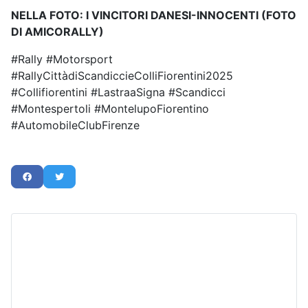
NELLA FOTO: I VINCITORI DANESI-INNOCENTI (FOTO
DI AMICORALLY)
#Rally #Motorsport
#RallyCittàdiScandiccieColliFiorentini2025
#Collifiorentini #LastraaSigna #Scandicci
#Montespertoli #MontelupoFiorentino
#AutomobileClubFirenze