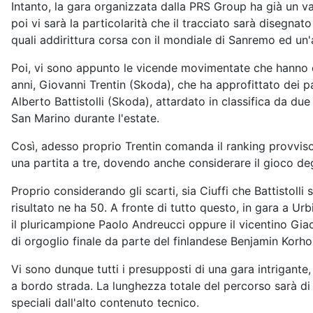
Intanto, la gara organizzata dalla PRS Group ha già un va
poi vi sarà la particolarità che il tracciato sarà disegna
quali addirittura corsa con il mondiale di Sanremo ed un'a
Poi, vi sono appunto le vicende movimentate che hanno ca
anni, Giovanni Trentin (Skoda), che ha approfittato dei p
Alberto Battistolli (Skoda), attardato in classifica da du
San Marino durante l'estate.
Così, adesso proprio Trentin comanda il ranking provvisorio
una partita a tre, dovendo anche considerare il gioco deg
Proprio considerando gli scarti, sia Ciuffi che Battistolli
risultato ne ha 50. A fronte di tutto questo, in gara a U
il pluricampione Paolo Andreucci oppure il vicentino G
di orgoglio finale da parte del finlandese Benjamin Korho
Vi sono dunque tutti i presupposti di una gara intrigant
a bordo strada. La lunghezza totale del percorso sarà di 
speciali dall'alto contenuto tecnico.