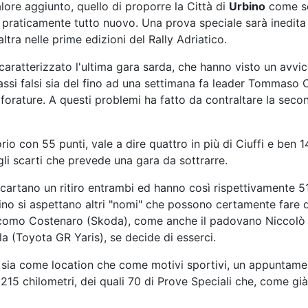
lore aggiunto, quello di proporre la Città di
Urbino
come sed
to praticamente tutto nuovo. Una prova speciale sarà inedita
ltra nelle prime edizioni del Rally Adriatico.
ratterizzato l'ultima gara sarda, che hanno visto un avvic
assi falsi sia del fino ad una settimana fa leader Tommaso C
e forature. A questi problemi ha fatto da contraltare la secon
 con 55 punti, vale a dire quattro in più di Ciuffi e ben 14 
li scarti che prevede una gara da sottrarre.
 scartano un ritiro entrambi ed hanno così rispettivamente 51
rbino si aspettano altri "nomi" che possono certamente fare
iacomo Costenaro (Skoda), come anche il padovano Niccolò 
la (Toyota GR Yaris), se decide di esserci.
e, sia come location che come motivi sportivi, un appuntam
215 chilometri, dei quali 70 di Prove Speciali che, come già