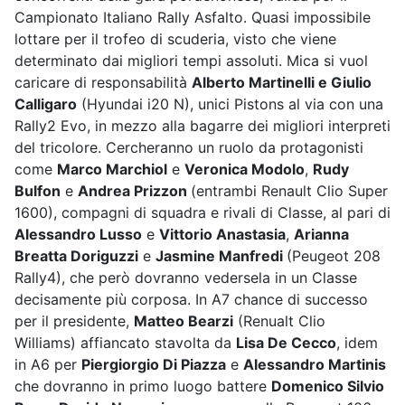
Campionato Italiano Rally Asfalto. Quasi impossibile
lottare per il trofeo di scuderia, visto che viene
determinato dai migliori tempi assoluti. Mica si vuol
caricare di responsabilità
Alberto Martinelli e Giulio
Calligaro
(Hyundai i20 N), unici Pistons al via con una
Rally2 Evo, in mezzo alla bagarre dei migliori interpreti
del tricolore. Cercheranno un ruolo da protagonisti
come
Marco Marchiol
e
Veronica Modolo
,
Rudy
Bulfon
e
Andrea Prizzon
(entrambi Renault Clio Super
1600), compagni di squadra e rivali di Classe, al pari di
Alessandro Lusso
e
Vittorio Anastasia
,
Arianna
Breatta Doriguzzi
e
Jasmine Manfredi
(Peugeot 208
Rally4), che però dovranno vedersela in un Classe
decisamente più corposa. In A7 chance di successo
per il presidente,
Matteo Bearzi
(Renualt Clio
Williams) affiancato stavolta da
Lisa De Cecco
, idem
in A6 per
Piergiorgio Di Piazza
e
Alessandro Martinis
che dovranno in primo luogo battere
Domenico Silvio