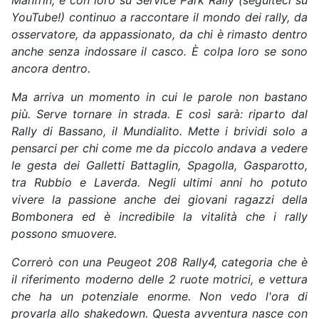
Manfrin, e con loro su Service Park Rally (seguiteci su
YouTube!) continuo a raccontare il mondo dei rally, da
osservatore, da appassionato, da chi è rimasto dentro
anche senza indossare il casco. È colpa loro se sono
ancora dentro.
Ma arriva un momento in cui le parole non bastano
più. Serve tornare in strada. E così sarà: riparto dal
Rally di Bassano, il Mundialito. Mette i brividi solo a
pensarci per chi come me da piccolo andava a vedere
le gesta dei Galletti Battaglin, Spagolla, Gasparotto,
tra Rubbio e Laverda. Negli ultimi anni ho potuto
vivere la passione anche dei giovani ragazzi della
Bombonera ed è incredibile la vitalità che i rally
possono smuovere.
Correrò con una Peugeot 208 Rally4, categoria che è
il riferimento moderno delle 2 ruote motrici, e vettura
che ha un potenziale enorme. Non vedo l'ora di
provarla allo shakedown. Questa avventura nasce con