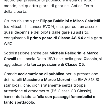
record per presenza di pubblico e media da tutto il
mondo, nei quattro giorni di gara nell'Antica Terra
della Libertà.
Ottimo risultato per
Filippo Baldinini e Mirco Gabrielli
(su Mitsubishi Lancer EVO9), che, pur con un assenza
quasi decennale del pilota dalle gare su asfalto,
conquistano il
primo posto di Classe A8 N4
della gara
WRC.
Soddisfazione anche per
Michele Pellegrini e Marco
Cavalli
(su Lancia Delta 16V) che, nella gara
Classic
, si
aggiudicano la
terza posizione di Classe C5.
Grande
acclamazione di pubblico
per la prestazione
dei fratelli
Massimo e Marco Moroni
(su BMW 318IS),
star locali, che, dichiaratamente senza troppa
attenzione al cronometro (P5 Classe C3 Classic),
hanno
deliziato la folla con passaggi funambolici e
tanto spettacolo
.