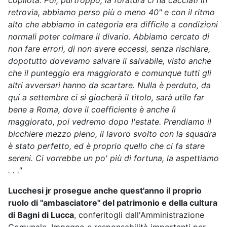
copilota. Poi, purtroppo, la foratura ci ha cacciati in
retrovia, abbiamo perso più o meno 40" e con il ritmo
alto che abbiamo in categoria era difficile a condizioni
normali poter colmare il divario. Abbiamo cercato di
non fare errori, di non avere eccessi, senza rischiare,
dopotutto dovevamo salvare il salvabile, visto anche
che il punteggio era maggiorato e comunque tutti gli
altri avversari hanno da scartare. Nulla è perduto, da
qui a settembre ci si giocherà il titolo, sarà utile far
bene a Roma, dove il coefficiente è anche lì
maggiorato, poi vedremo dopo l'estate. Prendiamo il
bicchiere mezzo pieno, il lavoro svolto con la squadra
è stato perfetto, ed è proprio quello che ci fa stare
sereni. Ci vorrebbe un po' più di fortuna, la aspettiamo
. . ."
Lucchesi jr prosegue anche quest'anno il proprio
ruolo di "ambasciatore"
del patrimonio e della cultura
di Bagni di Lucca
, conferitogli dall'Amministrazione