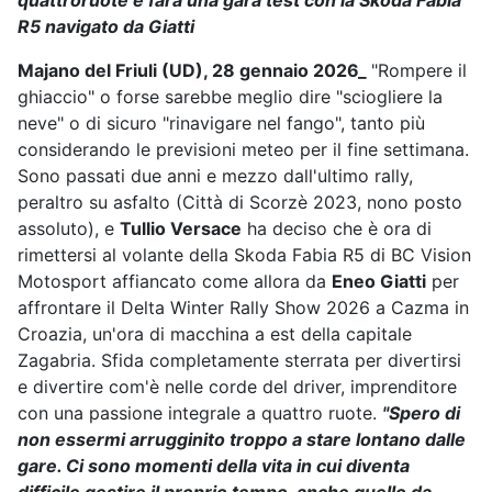
quattroruote e farà una gara test con la Skoda Fabia
R5 navigato da Giatti
Majano del Friuli (UD), 28 gennaio 2026_
"Rompere il
ghiaccio" o forse sarebbe meglio dire "sciogliere la
neve" o di sicuro "rinavigare nel fango", tanto più
considerando le previsioni meteo per il fine settimana.
Sono passati due anni e mezzo dall'ultimo rally,
peraltro su asfalto (Città di Scorzè 2023, nono posto
assoluto), e
Tullio Versace
ha deciso che è ora di
rimettersi al volante della Skoda Fabia R5 di BC Vision
Motosport affiancato come allora da
Eneo Giatti
per
affrontare il Delta Winter Rally Show 2026 a Cazma in
Croazia, un'ora di macchina a est della capitale
Zagabria. Sfida completamente sterrata per divertirsi
e divertire com'è nelle corde del driver, imprenditore
con una passione integrale a quattro ruote.
"Spero di
non essermi arrugginito troppo a stare lontano dalle
gare. Ci sono momenti della vita in cui diventa