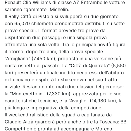
Renault Clio Williams di classe A7. Entrambe le vetture
saranno "gommate" Michelin.
Il Rally Città di Pistoia si svilupperà su due giornate,
con 65,070 chilometri cronometrati distribuiti su sette
prove speciali. Il format prevede tre prove da
disputare in due passaggi e una singola prova
affrontata una sola volta. Tra le principali novità figura
il ritorno, dopo tre anni, della prova speciale
"Arcigliano" (7,450 km), proposta in una versione più
corta rispetto al passato. La "Città di Quarrata" (5,550
km) presenterà un finale inedito nei pressi dell'abitato
di Lucciano e ospiterà lo shakedown nel suo tratto
iniziale. Restano confermati due classici del percorso:
la "Montevettolini" (7,330 km), apprezzata per le sue
caratteristiche tecniche, e la "Avaglio" (14,980 km), la
più lunga e impegnativa della competizione.
Il weekend rallistico della squadra capitanata da
Claudio Arzà guarderà però anche oltre la Toscana: BB
Competition è pronta ad accompagnare Moreno