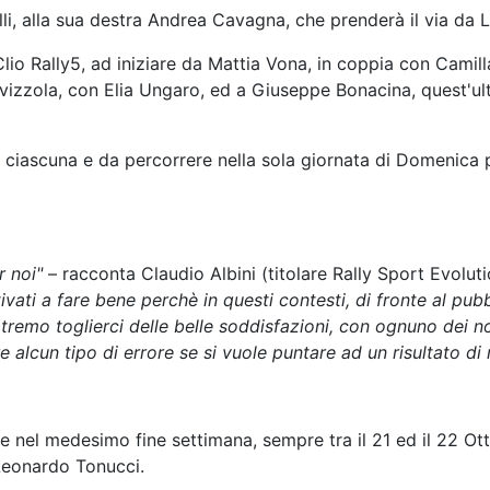
li, alla sua destra Andrea Cavagna, che prenderà il via da L
Clio Rally5, ad iniziare da Mattia Vona, in coppia con Camill
Ravizzola, con Elia Ungaro, ed a Giuseppe Bonacina, quest'u
 ciascuna e da percorrere nella sola giornata di Domenica p
r noi"
– racconta Claudio Albini (titolare Rally Sport Evolut
ati a fare bene perchè in questi contesti, di fronte al pub
mo toglierci delle belle soddisfazioni, con ognuno dei nostr
lcun tipo di errore se si vuole puntare ad un risultato di r
nel medesimo fine settimana, sempre tra il 21 ed il 22 Otto
 Leonardo Tonucci.