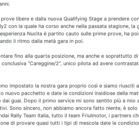
anni.
e prove libere e dalla nuova Qualifying Stage a prendere co
 con la quale ha corso anche nella passata stagione, la gr
esperienza Nucita è partito cauto sulle prime prove, ha poi 
ando il ritmo dalla metà gara in poi.
tare fino alla quarta posizione, ma anche e soprattutto d
ale conclusiva "Careggine/2", unico pilota ad avere contrasta
o impostato la nostra gara proprio così e siamo riusciti a
to nuovo pacchetto e date le condizioni insidiose della matt
 dai guai. Dopo il primo service mi sono sentito più a mio
ttivi. Sono sincero, non abbiamo ancora fatto niente, è sol
dai Rally Team Italia, tutto il team Friulmotor, i partners 
ne di provare quasi tutti i tipi di mescola date le condiz