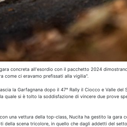
 gara concreta all'esordio con il pacchetto 2024 dimostrando
a come ci eravamo prefissati alla vigilia".
cia la Garfagnana dopo il 47° Rally il Ciocco e Valle del Se
 quale si è tolto la soddisfazione di vincere due prove spec
 con una vettura della top-class, Nucita ha gestito la gara
loti della scena tricolore, in quello che dagli addetti del s