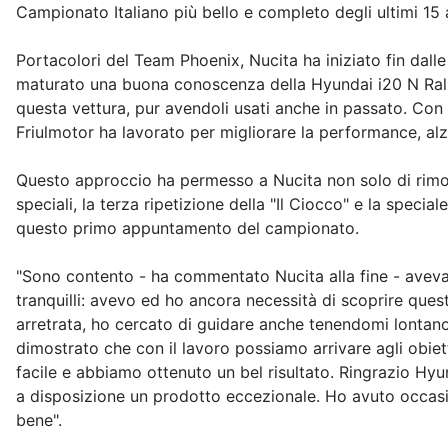
Campionato Italiano più bello e completo degli ultimi 15 
Portacolori del Team Phoenix, Nucita ha iniziato fin dall
maturato una buona conoscenza della Hyundai i20 N Rally2
questa vettura, pur avendoli usati anche in passato. Con 
Friulmotor ha lavorato per migliorare la performance, alz
Questo approccio ha permesso a Nucita non solo di rimon
speciali, la terza ripetizione della "Il Ciocco" e la speci
questo primo appuntamento del campionato.
"Sono contento - ha commentato Nucita alla fine - avevam
tranquilli: avevo ed ho ancora necessità di scoprire ques
arretrata, ho cercato di guidare anche tenendomi lontano
dimostrato che con il lavoro possiamo arrivare agli obie
facile e abbiamo ottenuto un bel risultato. Ringrazio Hyun
a disposizione un prodotto eccezionale. Ho avuto occasio
bene".