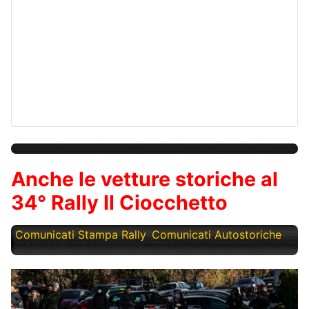
Anche le vetture storiche al
34° Rally Il Ciocchetto
Comunicati Stampa Rally
Comunicati Autostoriche
Martedì, 04 Novembre 2025