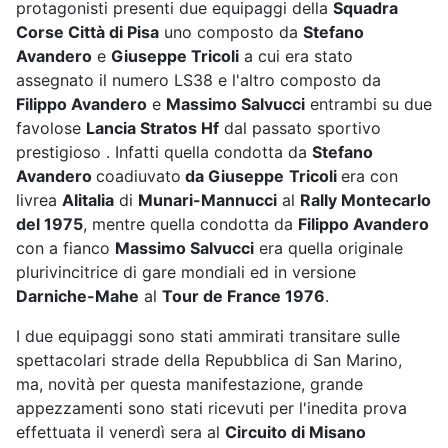
protagonisti presenti due equipaggi della
Squadra
Corse Città di Pisa
uno composto da
Stefano
Avandero
e
Giuseppe Tricoli
a cui era stato
assegnato il numero LS38 e l'altro composto da
Filippo Avandero
e
Massimo Salvucci
entrambi su due
favolose
Lancia Stratos Hf
dal passato sportivo
prestigioso . Infatti quella condotta da
Stefano
Avandero
coadiuvato
da Giuseppe
Tricoli
era con
livrea
Alitalia
di
Munari-Mannucci
al
Rally Montecarlo
del 1975
, mentre quella condotta da
Filippo Avandero
con a fianco
Massimo Salvucci
era quella originale
plurivincitrice di gare mondiali ed in versione
Darniche-Mahe
al
Tour de France 1976
.
I due equipaggi sono stati ammirati transitare sulle
spettacolari strade della Repubblica di San Marino,
ma, novità per questa manifestazione, grande
appezzamenti sono stati ricevuti per l'inedita prova
effettuata il venerdì sera al
Circuito di Misano