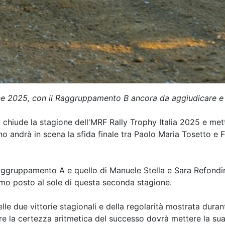
ne 2025, con il Raggruppamento B ancora da aggiudicare e l
chiude la stagione dell'MRF Rally Trophy Italia 2025 e mette
o andrà in scena la sfida finale tra Paolo Maria Tosetto e 
ggruppamento A e quello di Manuele Stella e Sara Refondini i
timo posto al sole di questa seconda stagione.
le due vittorie stagionali e della regolarità mostrata durant
ere la certezza aritmetica del successo dovrà mettere la su