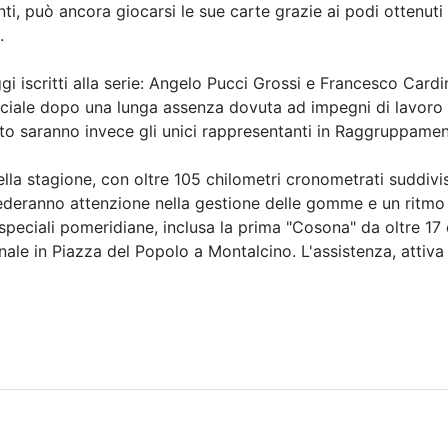
, può ancora giocarsi le sue carte grazie ai podi ottenuti n
.
aggi iscritti alla serie: Angelo Pucci Grossi e Francesco Card
ciale dopo una lunga assenza dovuta ad impegni di lavoro 
o saranno invece gli unici rappresentanti in Raggruppamen
a stagione, con oltre 105 chilometri cronometrati suddivisi 
chiederanno attenzione nella gestione delle gomme e un ritmo 
 speciali pomeridiane, inclusa la prima "Cosona" da oltre 17 
ale in Piazza del Popolo a Montalcino. L'assistenza, attiva p