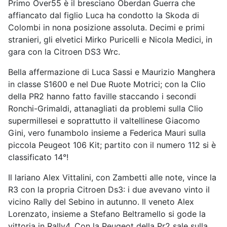
Primo Over55 è il bresciano Oberdan Guerra che
affiancato dal figlio Luca ha condotto la Skoda di
Colombi in nona posizione assoluta. Decimi e primi
stranieri, gli elvetici Mirko Puricelli e Nicola Medici, in
gara con la Citroen DS3 Wrc.
Bella affermazione di Luca Sassi e Maurizio Manghera
in classe S1600 e nel Due Ruote Motrici; con la Clio
della PR2 hanno fatto faville staccando i secondi
Ronchi-Grimaldi, attanagliati da problemi sulla Clio
supermillesei e soprattutto il valtellinese Giacomo
Gini, vero funambolo insieme a Federica Mauri sulla
piccola Peugeot 106 Kit; partito con il numero 112 si è
classificato 14°!
Il lariano Alex Vittalini, con Zambetti alle note, vince la
R3 con la propria Citroen Ds3: i due avevano vinto il
vicino Rally del Sebino in autunno. Il veneto Alex
Lorenzato, insieme a Stefano Beltramello si gode la
vittoria in Rally4. Con la Peugeot della Pr2 sale sulla