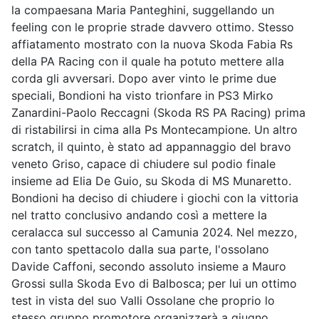
la compaesana Maria Panteghini, suggellando un
feeling con le proprie strade davvero ottimo. Stesso
affiatamento mostrato con la nuova Skoda Fabia Rs
della PA Racing con il quale ha potuto mettere alla
corda gli avversari. Dopo aver vinto le prime due
speciali, Bondioni ha visto trionfare in PS3 Mirko
Zanardini-Paolo Reccagni (Skoda RS PA Racing) prima
di ristabilirsi in cima alla Ps Montecampione. Un altro
scratch, il quinto, è stato ad appannaggio del bravo
veneto Griso, capace di chiudere sul podio finale
insieme ad Elia De Guio, su Skoda di MS Munaretto.
Bondioni ha deciso di chiudere i giochi con la vittoria
nel tratto conclusivo andando così a mettere la
ceralacca sul successo al Camunia 2024. Nel mezzo,
con tanto spettacolo dalla sua parte, l'ossolano
Davide Caffoni, secondo assoluto insieme a Mauro
Grossi sulla Skoda Evo di Balbosca; per lui un ottimo
test in vista del suo Valli Ossolane che proprio lo
stesso gruppo promotore organizzerà a giugno.