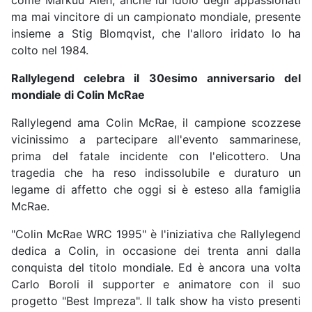
come Markuu Alen, anche lui idolo degli appassionati
ma mai vincitore di un campionato mondiale, presente
insieme a Stig Blomqvist, che l'alloro iridato lo ha
colto nel 1984.
Rallylegend celebra il 30esimo anniversario del
mondiale di Colin McRae
Rallylegend ama Colin McRae, il campione scozzese
vicinissimo a partecipare all'evento sammarinese,
prima del fatale incidente con l'elicottero. Una
tragedia che ha reso indissolubile e duraturo un
legame di affetto che oggi si è esteso alla famiglia
McRae.
"Colin McRae WRC 1995" è l'iniziativa che Rallylegend
dedica a Colin, in occasione dei trenta anni dalla
conquista del titolo mondiale. Ed è ancora una volta
Carlo Boroli il supporter e animatore con il suo
progetto "Best Impreza". Il talk show ha visto presenti