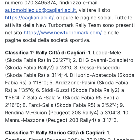
numero 070.3495374, l'indirizzo e-mail
automobileclub@cagliari.aci.it
, visitare il sito
https://cagliari.aci.it/
, oppure le pagine social. Tutte le
attività della New Turbomark Rally Team sono presenti
nel sito
https://www.newturbomark.com/
e nelle
pagine social della società sportiva.
Classifica 1° Rally Città di Cagliari:
1. Ledda-Mele
(Skoda Fabia Rs) in 32'27"1; 2. Di Giovanni-Colapietro
(Skoda Fabia Rally2) a 23"0; 3. Gessa-Pusceddu
(Skoda Fabia Rs) a 31"4; 4. Di Iuorio-Abatecola (Skoda
Fabia Rs) a 1'18"0; 5. Ardizzone-Pasini (Skoda Fabia
Rs) a 1'35"6; 6. Siddi-Guzzi (Skoda Fabia Rally2) a
1'56"4; 7. Sala A.-Sala V. (Skoda Fabia R5 Evo) a
2'16"0; 8. Farci-Salis (Skoda Fabia R5) a 2'52"4; 9.
Rendina M.-Guion (Peugeot 208 Rally4) a 3'04"8; 10.
Mannu-Mazzone (Peugeot 208 Rally4) a 3'17"3.
Classifica 1° Rally Storico Città di Cagliari:
1.