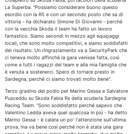
Colapietro su Skoda Fabia, portacolori della scuderia
La Superba. "Possiamo considerare buono questo
esordio con la R5 e con un secondo posto che sa di
vittoria - ha dichiarato Simone Di Giovanni - perché
con la vecchia Skoda il team ha fatto un lavoro
fantastico. Siamo secondi in mezzo agli equipaggi
locali, che sono molto competitivi, e siamo soddisfatti
del risultato. Un ringraziamento va a SecurityPark che
ci teneva molto affinché la gara venisse fatta, così
come a tutti i ragazzi del team e alla mia famiglia che
è venuta a sostenerci. Spero di tornare presto in
Sardegna, perché ci siamo trovati molto bene".
Terzo gradino del podio per Marino Gessa e Salvatore
Pusceddu su Skoda Fabia Rs della scuderia Sardegna
Racing Team. "Sono soddisfatto perché sapevo che
Valentino Ledda aveva quel qualcosa in più - ha detto
Marino Gessa - è calata un po' l'attenzione sull'ultima
prova, ma va bene così perché non è stata una gara