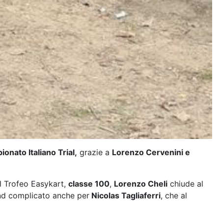
onato Italiano Trial,
grazie a
Lorenzo Cervenini e
el Trofeo Easykart,
classe 100
,
Lorenzo Cheli
chiude al
nd complicato anche per
Nicolas Tagliaferri
, che al