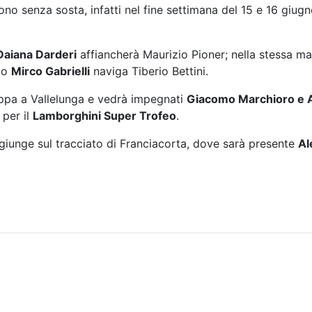
ono senza sosta, infatti nel fine settimana del 15 e 16 giug
Daiana Darderi
affiancherà Maurizio Pioner; nella stessa ma
llo
Mirco Gabrielli
naviga Tiberio Bettini.
ppa a Vallelunga e vedrà impegnati
Giacomo Marchioro e 
 per il
Lamborghini Super Trofeo
.
giunge sul tracciato di Franciacorta, dove sarà presente
Al