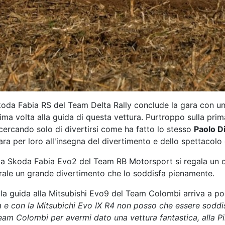
oda Fabia RS del Team Delta Rally conclude la gara con un
rima volta alla guida di questa vettura. Purtroppo sulla prim
i cercando solo di divertirsi come ha fatto lo stesso
Paolo D
 per loro all'insegna del divertimento e dello spettacolo c
la Skoda Fabia Evo2 del Team RB Motorsport si regala un o
erale un grande divertimento che lo soddisfa pienamente.
lla guida alla Mitsubishi Evo9 del Team Colombi arriva a pod
ra e con la Mitsubichi Evo IX R4 non posso che essere soddi
team Colombi per avermi dato una vettura fantastica, alla P