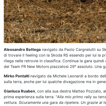
Alessandro Bettega
navigato da Paolo Cargnelutti su Sk
di trovare il feeling con la Skoda RS essendo per lui la p
rilega nelle retrovie in classifica. Continua la gara quind
del Team FR New Motors piazzatosi 29° assoluto. Una gara
Mirko Pontalti
navigato da Michele Leonardi a bordo del
sulla terra, anche per lui qualche divagazione ma in gen
Gianluca Ruaben
, con alla sua destra Matteo Pozzato, a
prima esperienza sulla terra. "
Alla mio primo rally su ter
vettura. Sicuramente una gara da ripetere. Un grazie al 