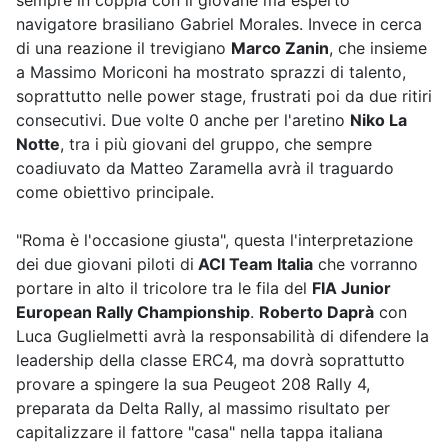
sempre in coppia con il giovane ma esperto
navigatore brasiliano Gabriel Morales. Invece in cerca
di una reazione il trevigiano
Marco Zanin
, che insieme
a Massimo Moriconi ha mostrato sprazzi di talento,
soprattutto nelle power stage, frustrati poi da due ritiri
consecutivi. Due volte 0 anche per l'aretino
Niko La
Notte
, tra i più giovani del gruppo, che sempre
coadiuvato da Matteo Zaramella avrà il traguardo
come obiettivo principale.
"Roma è l'occasione giusta", questa l'interpretazione
dei due giovani piloti di
ACI Team Italia
che vorranno
portare in alto il tricolore tra le fila del
FIA Junior
European Rally Championship
.
Roberto Daprà
con
Luca Guglielmetti avrà la responsabilità di difendere la
leadership della classe ERC4, ma dovrà soprattutto
provare a spingere la sua Peugeot 208 Rally 4,
preparata da Delta Rally, al massimo risultato per
capitalizzare il fattore "casa" nella tappa italiana