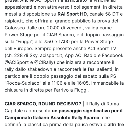
prova
. Anche ACI Sport ha assicurato la visione ad
appassionati e non attraverso i collegamenti in diretta
messi a disposizione su
RAI Sport HD
, canale 58 DT e
raiplay.it, che offrirà al grande pubblico la prova del
Colosseo dalle ore 20:00 di venerdì, valida come
Power Stage per il CIAR Sparco, e il doppio passaggio
sulla "Fiuggi", alle 7:50 e 17:00 per la Power Stage
dell'Europeo. Sempre presente anche ACI Sport TV
(ch. 228 di Sky, acisport.it, App ACI Radio e Facebook
@ACISport e @CIRally) che inizierà a raccontare il
rally dallo shakedown e racconterà le fasi salienti, in
particolare il doppio passaggio del sabato sulla PS
"Rocca-Subiaco" alle 11:06 e alle 16:05. Immancabile la
chiusura in diretta per l'arrivo a Fiuggi.
CIAR SPARCO, ROUND DECISIVO? |
Il Rally di Roma
Capitale rappresenta
un passaggio significativo per il
Campionato Italiano Assoluto Rally Sparco
, che
definirà la classifica prima della pausa estiva e
altri tre