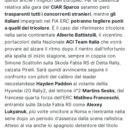
quindi anche i migliori dell'Europeo. Per la classifica
relativa alla gara del
CIAR Sparco
saranno però
trasparenti tutti i concorrenti stranieri
, mentre
gli
italiani
impegnati nel FIA ERC
potranno togliere punti
a quelli del tricolore
. È il caso del riferimento tricolore
nella serie continentale
Alberto Battistolli
, il vicentino
portacolori della Nazionale
ACI Team Italia
che vorrà
provare ad alzare il ritmo dopo il rientro dall'infortunio
alla spalla di inizio stagione, sempre in coppia con
Simone Scattolin sulla Skoda Fabia RS di Delta Rally,
calzata Pirelli. Sarà quindi avvincente seguire il
confronto con piloti del calibro del leader
neozelandese
Hayden Paddon
al volante dellla
Hyundai i20 Rally2, del lettone n°2
Martins Sesks
, del
francese quarta forza dell'ERC
Matiheu Franceschi
,
entrambi sulle Skoda Fabia RS come
Alexey
Lukyanuk
, più volte vincitore a Roma e rientrante nella
serie dopo un periodo d'assenza dalla scena rallistica.
Atteso al via anche lo spagnolo detentore del titolo