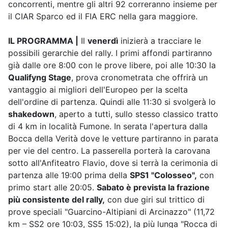
concorrenti, mentre gli altri 92 correranno insieme per
il CIAR Sparco ed il FIA ERC nella gara maggiore.
IL PROGRAMMA |
Il
venerdì
inizierà a tracciare le
possibili gerarchie del rally. I primi affondi partiranno
già dalle ore 8:00 con le prove libere, poi alle 10:30 la
Qualifyng Stage
, prova cronometrata che offrirà un
vantaggio ai migliori dell'Europeo per la scelta
dell'ordine di partenza. Quindi alle 11:30 si svolgerà lo
shakedown
, aperto a tutti, sullo stesso classico tratto
di 4 km in località Fumone. In serata l'apertura dalla
Bocca della Verità dove le vetture partiranno in parata
per vie del centro. La passerella porterà la carovana
sotto all'Anfiteatro Flavio, dove si terrà la cerimonia di
partenza alle 19:00 prima della
SPS1 "Colosseo",
con
primo start alle 20:05.
Sabato è prevista la frazione
più consistente del rally,
con due giri sul trittico di
prove speciali "Guarcino-Altipiani di Arcinazzo" (11,72
km – SS2 ore 10:03, SS5 15:02), la più lunga "Rocca di