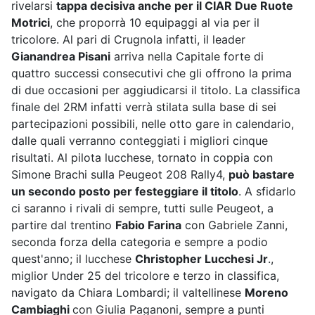
rivelarsi
tappa decisiva anche per il CIAR Due Ruote
Motrici
, che proporrà 10 equipaggi al via per il
tricolore. Al pari di Crugnola infatti, il leader
Gianandrea Pisani
arriva nella Capitale forte di
quattro successi consecutivi che gli offrono la prima
di due occasioni per aggiudicarsi il titolo. La classifica
finale del 2RM infatti verrà stilata sulla base di sei
partecipazioni possibili, nelle otto gare in calendario,
dalle quali verranno conteggiati i migliori cinque
risultati. Al pilota lucchese, tornato in coppia con
Simone Brachi sulla Peugeot 208 Rally4,
può bastare
un secondo posto per festeggiare il titolo
. A sfidarlo
ci saranno i rivali di sempre, tutti sulle Peugeot, a
partire dal trentino
Fabio Farina
con Gabriele Zanni,
seconda forza della categoria e sempre a podio
quest'anno; il lucchese
Christopher Lucchesi Jr
.,
miglior Under 25 del tricolore e terzo in classifica,
navigato da Chiara Lombardi; il valtellinese
Moreno
Cambiaghi
con Giulia Paganoni, sempre a punti