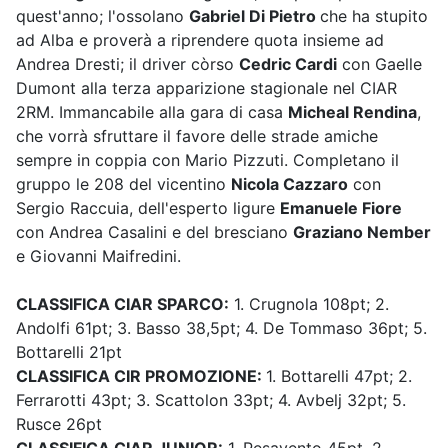
quest'anno; l'ossolano
Gabriel Di Pietro
che ha stupito
ad Alba e proverà a riprendere quota insieme ad
Andrea Dresti; il driver còrso
Cedric Cardi
con Gaelle
Dumont alla terza apparizione stagionale nel CIAR
2RM. Immancabile alla gara di casa
Micheal Rendina
,
che vorrà sfruttare il favore delle strade amiche
sempre in coppia con Mario Pizzuti. Completano il
gruppo le 208 del vicentino
Nicola Cazzaro
con
Sergio Raccuia, dell'esperto ligure
Emanuele Fiore
con Andrea Casalini e del bresciano
Graziano Nember
e Giovanni Maifredini.
CLASSIFICA CIAR SPARCO:
1. Crugnola 108pt; 2.
Andolfi 61pt; 3. Basso 38,5pt; 4. De Tommaso 36pt; 5.
Bottarelli 21pt
CLASSIFICA CIR PROMOZIONE:
1. Bottarelli 47pt; 2.
Ferrarotti 43pt; 3. Scattolon 33pt; 4. Avbelj 32pt; 5.
Rusce 26pt