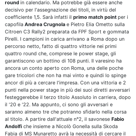
round
in calendario. Ma potrebbe già essere anche
decisivo per l'assegnazione dei titoli, in virtù del
coefficiente 1,5. Sarà infatti il
primo match point
per i
capofila
Andrea Crugnola
e Pietro Elia Ometto sulla
Citroen C3 Rally2 preparata da FPF Sport e gommata
Pirelli. I campioni in carica arrivano a Roma dopo un
percorso netto, fatto di quattro vittorie nei primi
quattro round che, comprese le power stage, gli
garantiscono un bottino di 108 punti. Il varesino ha
ancora un conto aperto con Roma, una delle poche
gare tricolori che non ha mai vinto e quindi lo spinge
ancor di più a cercare l'impresa. Con una vittoria e 2
punti nella power stage in più dei suoi diretti avversari
festeggerebbe il terzo titolo Assoluto in carriera, dopo
il '20 e '22. Ma appunto, ci sono gli avversari e
saranno almeno tre che potranno sfidarlo nella corsa
al titolo. A partire dall'attuale n°2, il savonese
Fabio
Andolfi
che insieme a Nicolò Gonella sulla Skoda
Fabia di MS Munaretto avrà la necessità di cercare il