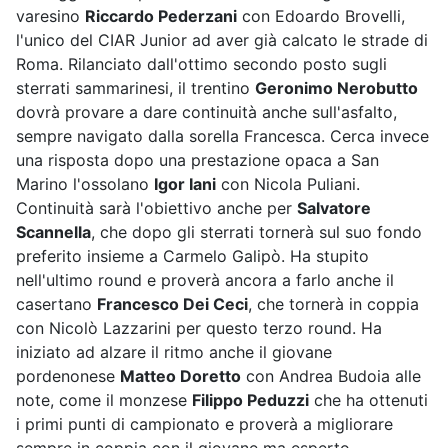
varesino
Riccardo Pederzani
con Edoardo Brovelli,
l'unico del CIAR Junior ad aver già calcato le strade di
Roma. Rilanciato dall'ottimo secondo posto sugli
sterrati sammarinesi, il trentino
Geronimo Nerobutto
dovrà provare a dare continuità anche sull'asfalto,
sempre navigato dalla sorella Francesca. Cerca invece
una risposta dopo una prestazione opaca a San
Marino l'ossolano
Igor Iani
con Nicola Puliani.
Continuità sarà l'obiettivo anche per
Salvatore
Scannella
, che dopo gli sterrati tornerà sul suo fondo
preferito insieme a Carmelo Galipò. Ha stupito
nell'ultimo round e proverà ancora a farlo anche il
casertano
Francesco Dei Ceci
, che tornerà in coppia
con Nicolò Lazzarini per questo terzo round. Ha
iniziato ad alzare il ritmo anche il giovane
pordenonese
Matteo Doretto
con Andrea Budoia alle
note, come il monzese
Filippo Peduzzi
che ha ottenuti
i primi punti di campionato e proverà a migliorare