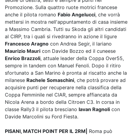
sedile di destra, sesti e sempre a punti nel
Promozione. Sulla quattro ruote motrici francese
anche il pilota romano
Fabio Angelucci
, che vorrà
mettersi in mostra nell'appuntamento di casa insieme
a Massimo Cambria. Tutti su Skoda gli altri candidati
al CIRP, tra i quali si rivedranno in azione il ligure
Francesco Aragno
con Andrea Segir, il lariano
Maurizio Mauri
con Davide Bozzo ed il cuneese
Enrico Brazzoli
, attuale leader della Coppa Over55,
sempre in tandem con Manuel Fenoli. Dopo il ritiro
sfortunato a San Marino è pronta al riscatto anche la
milanese
Rachele Somaschini
, che potrà provare ad
acquisire punti per recuperare nella classifica della
Coppa Femminile nel CIAR, sempre affiancata da
Nicola Arena a bordo della Citroen C3. In corsa in
classe Rally3 il pilota bresciano
Iavan Ragnoli
con
Davide Marcolini su Ford Fiesta.
PISANI, MATCH POINT PER IL 2RM|
Roma può