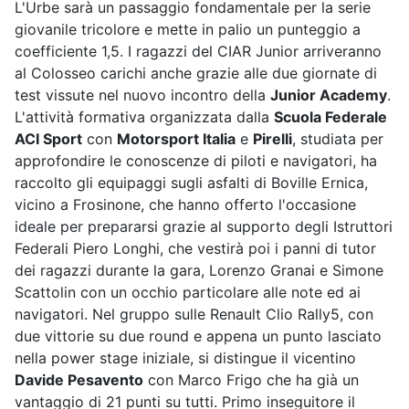
L'Urbe sarà un passaggio fondamentale per la serie
giovanile tricolore e mette in palio un punteggio a
coefficiente 1,5. I ragazzi del CIAR Junior arriveranno
al Colosseo carichi anche grazie alle due giornate di
test vissute nel nuovo incontro della
Junior Academy
.
L'attività formativa organizzata dalla
Scuola Federale
ACI Sport
con
Motorsport Italia
e
Pirelli
, studiata per
approfondire le conoscenze di piloti e navigatori, ha
raccolto gli equipaggi sugli asfalti di Boville Ernica,
vicino a Frosinone, che hanno offerto l'occasione
ideale per prepararsi grazie al supporto degli Istruttori
Federali Piero Longhi, che vestirà poi i panni di tutor
dei ragazzi durante la gara, Lorenzo Granai e Simone
Scattolin con un occhio particolare alle note ed ai
navigatori. Nel gruppo sulle Renault Clio Rally5, con
due vittorie su due round e appena un punto lasciato
nella power stage iniziale, si distingue il vicentino
Davide Pesavento
con Marco Frigo che ha già un
vantaggio di 21 punti su tutti. Primo inseguitore il