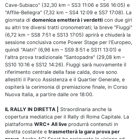
Cave-Subiaco" (32,30 km – SS3 11:06 e SS6 16:05) e
"Affile-Bellegra" (7,32 km – SS4 12:09 e SS7 17:08). La
giornata di
domenica emetterà i verdetti
con due giri
su altri tre diversi tratti cronometrati; la breve "Fiuggi"
(6,72 km – SS8 7:51 e SS13 17:05) aprirà e chiuderà la
sessione conclusiva come Power Stage per l'Europeo,
quindi "Alatri" (6,96 km – SS9 8:51 e SS11 13:01) e
l'altra prova tradizionale "Santopadre" (29,08 km –
SS10 10:16 e SS12 14:26). Fiuggi sarà nuovamente il
riferimento centrale della fase calda, dove sono
allestiti il Parco Assistenza e il Quartier Generale, e
ospiterà la cerimonia di premiazione finale, in Corso
Nuova Italia, a partire dalle ore 18:00.
IL RALLY IN DIRETTA |
Straordinaria anche la
copertura mediatica per il Rally di Roma Capitale. La
piattaforma
WRC+ All live
produrrà contenuti in
diretta costante e
trasmetterà la gara prova per