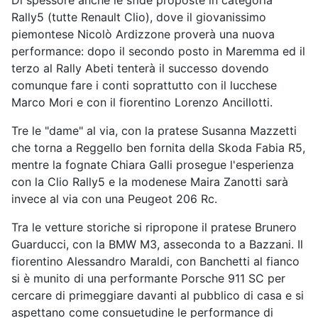
Di spessore anche le sfide proposte in categoria
Rally5 (tutte Renault Clio), dove il giovanissimo
piemontese Nicolò Ardizzone proverà una nuova
performance: dopo il secondo posto in Maremma ed il
terzo al Rally Abeti tenterà il successo dovendo
comunque fare i conti soprattutto con il lucchese
Marco Mori e con il fiorentino Lorenzo Ancillotti.
Tre le "dame" al via, con la pratese Susanna Mazzetti
che torna a Reggello ben fornita della Skoda Fabia R5,
mentre la fognate Chiara Galli prosegue l'esperienza
con la Clio Rally5 e la modenese Maira Zanotti sarà
invece al via con una Peugeot 206 Rc.
Tra le vetture storiche si ripropone il pratese Brunero
Guarducci, con la BMW M3, asseconda to a Bazzani. Il
fiorentino Alessandro Maraldi, con Banchetti al fianco
si è munito di una performante Porsche 911 SC per
cercare di primeggiare davanti al pubblico di casa e si
aspettano come consuetudine le performance di