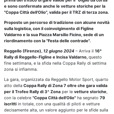
prima del trittico di gare valide per il "Giglio da corsa"
e sono confermate anche le vetture storiche per la
"Coppa Città dell'Olio", valida per il TRZ di terza zona.
Proposto un percorso di tradizione con alcune novità
sulla logistica, con il coinvolgimento di Figline
Valdarno e la sua Piazza Marsilio Ficino, sede di un
riordinamento con la "Festa delle contrade".
Reggello (Firenze),
12 giugno 2024
– Arriva il
16°
Rally di Reggello-Figline e Incisa Valdarno,
questo
fine settimana, e la sfida nella Coppa Rally di settima
zona si infiamma.
La gara, organizzata da Reggello Motor Sport, quarto
atto della
Coppa Rally di Zona 7 oltre che gara valida
per il Trofeo Rally di 3^ Zona
per le
vetture storiche
,
con la celebre
"Coppa Città dell'Olio"
ha segnato
79
iscritti
in totale, con una qualità di piloti e vetture
decisamente alta, un valore aggiunto per le sfide sulla