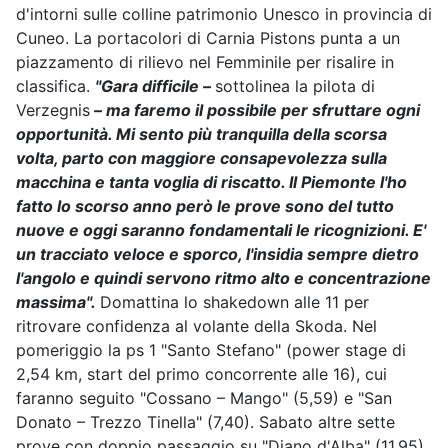
d'intorni sulle colline patrimonio Unesco in provincia di
Cuneo. La portacolori di Carnia Pistons punta a un
piazzamento di rilievo nel Femminile per risalire in
classifica.
"Gara difficile –
sottolinea la pilota di
Verzegnis
– ma faremo il possibile per sfruttare ogni
opportunità. Mi sento più tranquilla della scorsa
volta, parto con maggiore consapevolezza sulla
macchina e tanta voglia di riscatto. Il Piemonte l'ho
fatto lo scorso anno però le prove sono del tutto
nuove e oggi saranno fondamentali le ricognizioni. E'
un tracciato veloce e sporco, l'insidia sempre dietro
l'angolo e quindi servono ritmo alto e concentrazione
massima".
Domattina lo shakedown alle 11 per
ritrovare confidenza al volante della Skoda. Nel
pomeriggio la ps 1 "Santo Stefano" (power stage di
2,54 km, start del primo concorrente alle 16), cui
faranno seguito "Cossano – Mango" (5,59) e "San
Donato – Trezzo Tinella" (7,40). Sabato altre sette
prove con doppio passaggio su "Diano d'Alba" (11,95),