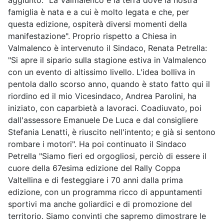
aggiunto: "La Valmalenco è la terra dove la nostra
famiglia è nata e a cui è molto legata e che, per
questa edizione, ospiterà diversi momenti della
manifestazione". Proprio rispetto a Chiesa in
Valmalenco è intervenuto il Sindaco, Renata Petrella:
"Si apre il sipario sulla stagione estiva in Valmalenco
con un evento di altissimo livello. L'idea bolliva in
pentola dallo scorso anno, quando è stato fatto qui il
riordino ed il mio Vicesindaco, Andrea Parolini, ha
iniziato, con caparbietà a lavoraci. Coadiuvato, poi
dall'assessore Emanuele De Luca e dal consigliere
Stefania Lenatti, è riuscito nell'intento; e già si sentono
rombare i motori". Ha poi continuato il Sindaco
Petrella "Siamo fieri ed orgogliosi, perciò di essere il
cuore della 67esima edizione del Rally Coppa
Valtellina e di festeggiare i 70 anni dalla prima
edizione, con un programma ricco di appuntamenti
sportivi ma anche goliardici e di promozione del
territorio. Siamo convinti che sapremo dimostrare le