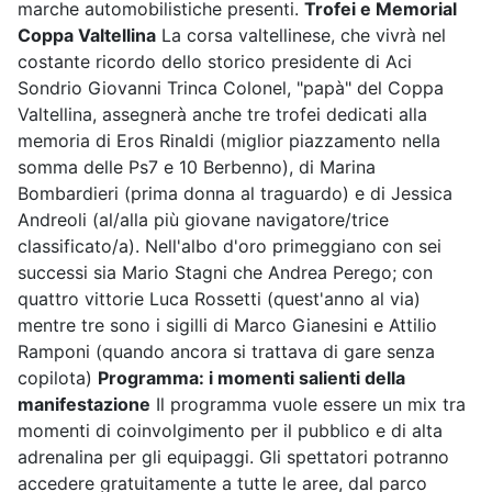
marche automobilistiche presenti.
Trofei e Memorial
Coppa Valtellina
La corsa valtellinese, che vivrà nel
costante ricordo dello storico presidente di Aci
Sondrio Giovanni Trinca Colonel, "papà" del Coppa
Valtellina, assegnerà anche tre trofei dedicati alla
memoria di Eros Rinaldi (miglior piazzamento nella
somma delle Ps7 e 10 Berbenno), di Marina
Bombardieri (prima donna al traguardo) e di Jessica
Andreoli (al/alla più giovane navigatore/trice
classificato/a). Nell'albo d'oro primeggiano con sei
successi sia Mario Stagni che Andrea Perego; con
quattro vittorie Luca Rossetti (quest'anno al via)
mentre tre sono i sigilli di Marco Gianesini e Attilio
Ramponi (quando ancora si trattava di gare senza
copilota)
Programma: i momenti salienti della
manifestazione
Il programma vuole essere un mix tra
momenti di coinvolgimento per il pubblico e di alta
adrenalina per gli equipaggi. Gli spettatori potranno
accedere gratuitamente a tutte le aree, dal parco