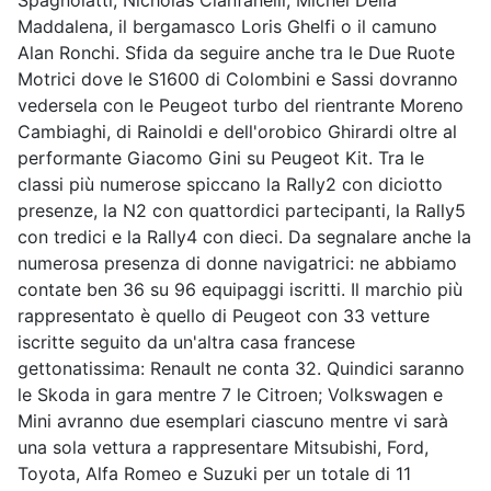
Spagnolatti, Nicholas Cianfanelli, Michel Della
Maddalena, il bergamasco Loris Ghelfi o il camuno
Alan Ronchi. Sfida da seguire anche tra le Due Ruote
Motrici dove le S1600 di Colombini e Sassi dovranno
vedersela con le Peugeot turbo del rientrante Moreno
Cambiaghi, di Rainoldi e dell'orobico Ghirardi oltre al
performante Giacomo Gini su Peugeot Kit. Tra le
classi più numerose spiccano la Rally2 con diciotto
presenze, la N2 con quattordici partecipanti, la Rally5
con tredici e la Rally4 con dieci. Da segnalare anche la
numerosa presenza di donne navigatrici: ne abbiamo
contate ben 36 su 96 equipaggi iscritti. Il marchio più
rappresentato è quello di Peugeot con 33 vetture
iscritte seguito da un'altra casa francese
gettonatissima: Renault ne conta 32. Quindici saranno
le Skoda in gara mentre 7 le Citroen; Volkswagen e
Mini avranno due esemplari ciascuno mentre vi sarà
una sola vettura a rappresentare Mitsubishi, Ford,
Toyota, Alfa Romeo e Suzuki per un totale di 11